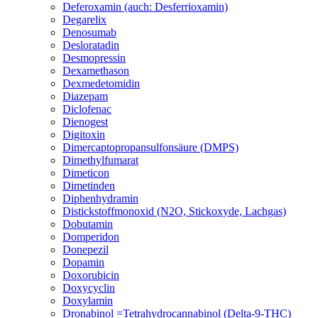
Deferoxamin (auch: Desferrioxamin)
Degarelix
Denosumab
Desloratadin
Desmopressin
Dexamethason
Dexmedetomidin
Diazepam
Diclofenac
Dienogest
Digitoxin
Dimercaptopropansulfonsäure (DMPS)
Dimethylfumarat
Dimeticon
Dimetinden
Diphenhydramin
Distickstoffmonoxid (N2O, Stickoxyde, Lachgas)
Dobutamin
Domperidon
Donepezil
Dopamin
Doxorubicin
Doxycyclin
Doxylamin
Dronabinol =Tetrahydrocannabinol (Delta-9-THC)