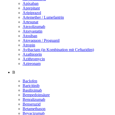
Apixaban
Aprepitant
Aripiprazol
Artemether / Lumefantrin
Artesunat
Atezolizumab
Atorvastatin
Atosiban
Atovaquon / Proguanil
Atropin
Avibactam (in Kombination mit Ceftazidim)
Azathioprin
Azithromycin
Aztreonam
B
Baclofen
Baricitinib
Basiliximab
Bempedoinsäure
Benralizumab
Benserazid
Betamethason
Bevacizumab