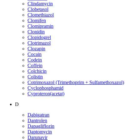
Clindamycin
Clobetasol
Clomethiazol
Clomifen
Clomipramin
Clonidin
Clopidogrel
Clotrimazol
Clozapin
Cocain
Codein
Coffein
Colchicin
Colistin
Cotrimoxazol (Trimethoprim + Sulfamethoxazol)
Cyclophosphamid
Cyproteron(acetat)
D
Dabigatran
Dantrolen
Dapagliflozin
Daptomycin
Darunavir