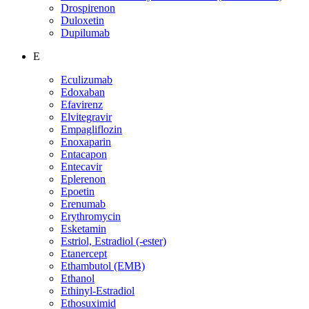
Drospirenon
Duloxetin
Dupilumab
E
Eculizumab
Edoxaban
Efavirenz
Elvitegravir
Empagliflozin
Enoxaparin
Entacapon
Entecavir
Eplerenon
Epoetin
Erenumab
Erythromycin
Esketamin
Estriol, Estradiol (-ester)
Etanercept
Ethambutol (EMB)
Ethanol
Ethinyl-Estradiol
Ethosuximid