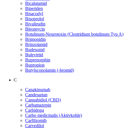
Bicalutamid
Biperiden
Bisacodyl
Bisoprolol
Bivalirudin
Bleomycin
Botulinum-Neurotoxin (Clostridium botulinum Typ A)
Brimonidin
Brinzolamid
Budesonid
Bulevirtid
Buprenorphin
Bupropion
Butylscopolamin (-bromid)
C
Canakinumab
Candesartan
Cannabidiol (CBD)
Carbamazepin
Carbidopa
Carbo medicinalis (Aktivkohle)
Carfilzomib
Carvedilol