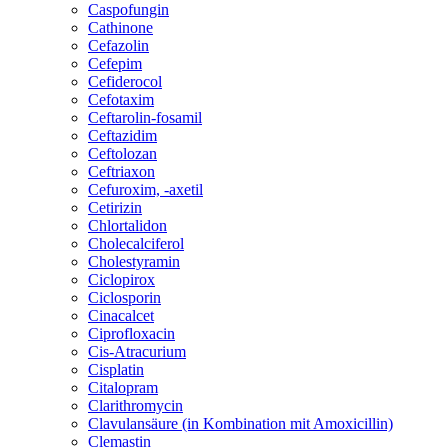
Caspofungin
Cathinone
Cefazolin
Cefepim
Cefiderocol
Cefotaxim
Ceftarolin-fosamil
Ceftazidim
Ceftolozan
Ceftriaxon
Cefuroxim, -axetil
Cetirizin
Chlortalidon
Cholecalciferol
Cholestyramin
Ciclopirox
Ciclosporin
Cinacalcet
Ciprofloxacin
Cis-Atracurium
Cisplatin
Citalopram
Clarithromycin
Clavulansäure (in Kombination mit Amoxicillin)
Clemastin