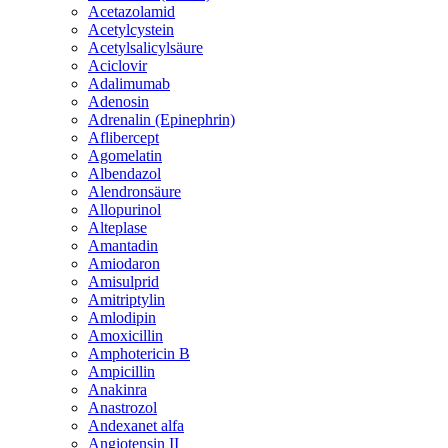
Acetazolamid
Acetylcystein
Acetylsalicylsäure
Aciclovir
Adalimumab
Adenosin
Adrenalin (Epinephrin)
Aflibercept
Agomelatin
Albendazol
Alendronsäure
Allopurinol
Alteplase
Amantadin
Amiodaron
Amisulprid
Amitriptylin
Amlodipin
Amoxicillin
Amphotericin B
Ampicillin
Anakinra
Anastrozol
Andexanet alfa
Angiotensin II