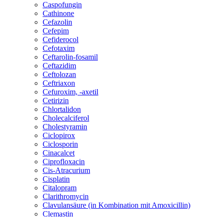
Caspofungin
Cathinone
Cefazolin
Cefepim
Cefiderocol
Cefotaxim
Ceftarolin-fosamil
Ceftazidim
Ceftolozan
Ceftriaxon
Cefuroxim, -axetil
Cetirizin
Chlortalidon
Cholecalciferol
Cholestyramin
Ciclopirox
Ciclosporin
Cinacalcet
Ciprofloxacin
Cis-Atracurium
Cisplatin
Citalopram
Clarithromycin
Clavulansäure (in Kombination mit Amoxicillin)
Clemastin