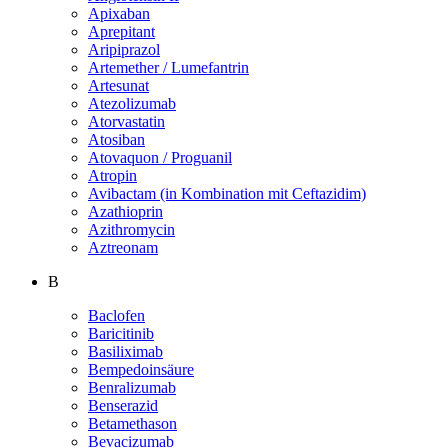
Apixaban
Aprepitant
Aripiprazol
Artemether / Lumefantrin
Artesunat
Atezolizumab
Atorvastatin
Atosiban
Atovaquon / Proguanil
Atropin
Avibactam (in Kombination mit Ceftazidim)
Azathioprin
Azithromycin
Aztreonam
B
Baclofen
Baricitinib
Basiliximab
Bempedoinsäure
Benralizumab
Benserazid
Betamethason
Bevacizumab