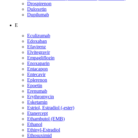
Drospirenon
Duloxetin
Dupilumab
E
Eculizumab
Edoxaban
Efavirenz
Elvitegravir
Empagliflozin
Enoxaparin
Entacapon
Entecavir
Eplerenon
Epoetin
Erenumab
Erythromycin
Esketamin
Estriol, Estradiol (-ester)
Etanercept
Ethambutol (EMB)
Ethanol
Ethinyl-Estradiol
Ethosuximid