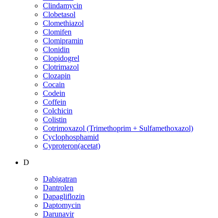
Clindamycin
Clobetasol
Clomethiazol
Clomifen
Clomipramin
Clonidin
Clopidogrel
Clotrimazol
Clozapin
Cocain
Codein
Coffein
Colchicin
Colistin
Cotrimoxazol (Trimethoprim + Sulfamethoxazol)
Cyclophosphamid
Cyproteron(acetat)
D
Dabigatran
Dantrolen
Dapagliflozin
Daptomycin
Darunavir