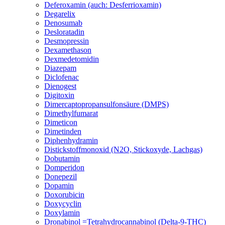
Deferoxamin (auch: Desferrioxamin)
Degarelix
Denosumab
Desloratadin
Desmopressin
Dexamethason
Dexmedetomidin
Diazepam
Diclofenac
Dienogest
Digitoxin
Dimercaptopropansulfonsäure (DMPS)
Dimethylfumarat
Dimeticon
Dimetinden
Diphenhydramin
Distickstoffmonoxid (N2O, Stickoxyde, Lachgas)
Dobutamin
Domperidon
Donepezil
Dopamin
Doxorubicin
Doxycyclin
Doxylamin
Dronabinol =Tetrahydrocannabinol (Delta-9-THC)