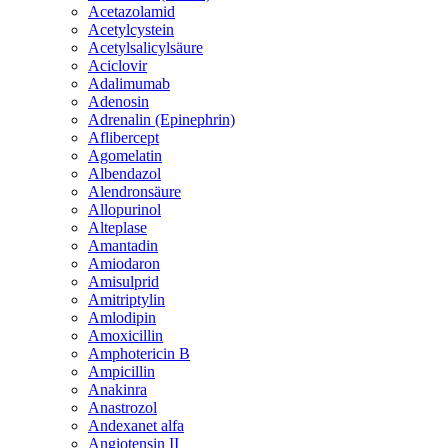
Acetazolamid
Acetylcystein
Acetylsalicylsäure
Aciclovir
Adalimumab
Adenosin
Adrenalin (Epinephrin)
Aflibercept
Agomelatin
Albendazol
Alendronsäure
Allopurinol
Alteplase
Amantadin
Amiodaron
Amisulprid
Amitriptylin
Amlodipin
Amoxicillin
Amphotericin B
Ampicillin
Anakinra
Anastrozol
Andexanet alfa
Angiotensin II