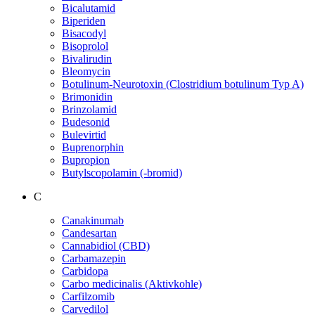
Bicalutamid
Biperiden
Bisacodyl
Bisoprolol
Bivalirudin
Bleomycin
Botulinum-Neurotoxin (Clostridium botulinum Typ A)
Brimonidin
Brinzolamid
Budesonid
Bulevirtid
Buprenorphin
Bupropion
Butylscopolamin (-bromid)
C
Canakinumab
Candesartan
Cannabidiol (CBD)
Carbamazepin
Carbidopa
Carbo medicinalis (Aktivkohle)
Carfilzomib
Carvedilol