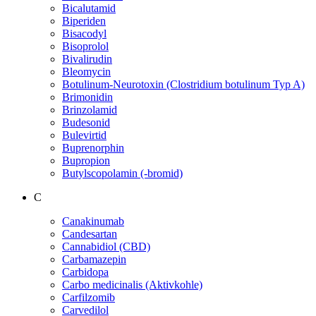
Bicalutamid
Biperiden
Bisacodyl
Bisoprolol
Bivalirudin
Bleomycin
Botulinum-Neurotoxin (Clostridium botulinum Typ A)
Brimonidin
Brinzolamid
Budesonid
Bulevirtid
Buprenorphin
Bupropion
Butylscopolamin (-bromid)
C
Canakinumab
Candesartan
Cannabidiol (CBD)
Carbamazepin
Carbidopa
Carbo medicinalis (Aktivkohle)
Carfilzomib
Carvedilol