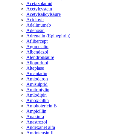
Acetazolamid
Acetylcystein
Acetylsalicylsäure
Aciclovir
Adalimumab
Adenosin
Adrenalin (Epinephrin)
Aflibercept
Agomelatin
Albendazol
Alendronsäure
Allopurinol
Alteplase
Amantadin
Amiodaron
Amisulprid
Amitriptylin
Amlodipin
Amoxicillin
Amphotericin B
Ampicillin
Anakinra
Anastrozol
Andexanet alfa
Angiotensin II