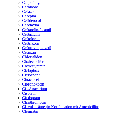
Caspofungin
Cathinone
Cefazolin
Cefepim
Cefiderocol
Cefotaxim
Ceftarolin-fosamil
Ceftazidim
Ceftolozan
Ceftriaxon
Cefuroxim, -axetil
Cetirizin
Chlortalidon
Cholecalciferol
Cholestyramin
Ciclopirox
Ciclosporin
Cinacalcet
Ciprofloxacin
Cis-Atracurium
Cisplatin
Citalopram
Clarithromycin
Clavulansäure (in Kombination mit Amoxicillin)
Clemastin