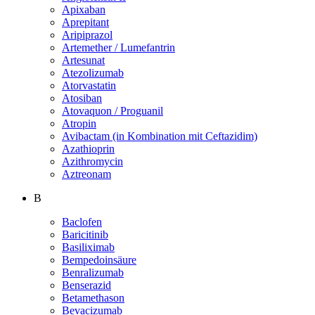
Apixaban
Aprepitant
Aripiprazol
Artemether / Lumefantrin
Artesunat
Atezolizumab
Atorvastatin
Atosiban
Atovaquon / Proguanil
Atropin
Avibactam (in Kombination mit Ceftazidim)
Azathioprin
Azithromycin
Aztreonam
B
Baclofen
Baricitinib
Basiliximab
Bempedoinsäure
Benralizumab
Benserazid
Betamethason
Bevacizumab