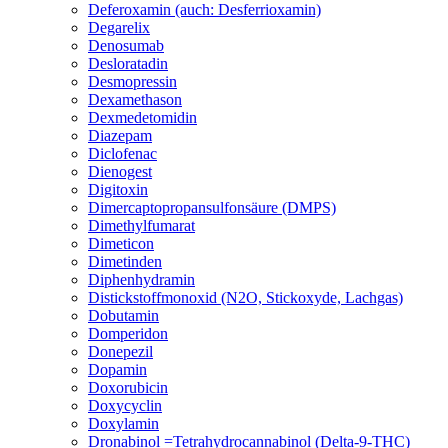
Deferoxamin (auch: Desferrioxamin)
Degarelix
Denosumab
Desloratadin
Desmopressin
Dexamethason
Dexmedetomidin
Diazepam
Diclofenac
Dienogest
Digitoxin
Dimercaptopropansulfonsäure (DMPS)
Dimethylfumarat
Dimeticon
Dimetinden
Diphenhydramin
Distickstoffmonoxid (N2O, Stickoxyde, Lachgas)
Dobutamin
Domperidon
Donepezil
Dopamin
Doxorubicin
Doxycyclin
Doxylamin
Dronabinol =Tetrahydrocannabinol (Delta-9-THC)