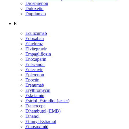
Drospirenon
Duloxetin
Dupilumab
E
Eculizumab
Edoxaban
Efavirenz
Elvitegravir
Empagliflozin
Enoxaparin
Entacapon
Entecavir
Eplerenon
Epoetin
Erenumab
Erythromycin
Esketamin
Estriol, Estradiol (-ester)
Etanercept
Ethambutol (EMB)
Ethanol
Ethinyl-Estradiol
Ethosuximid