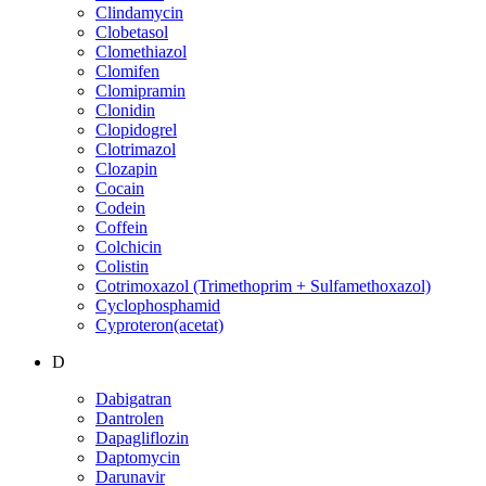
Clindamycin
Clobetasol
Clomethiazol
Clomifen
Clomipramin
Clonidin
Clopidogrel
Clotrimazol
Clozapin
Cocain
Codein
Coffein
Colchicin
Colistin
Cotrimoxazol (Trimethoprim + Sulfamethoxazol)
Cyclophosphamid
Cyproteron(acetat)
D
Dabigatran
Dantrolen
Dapagliflozin
Daptomycin
Darunavir