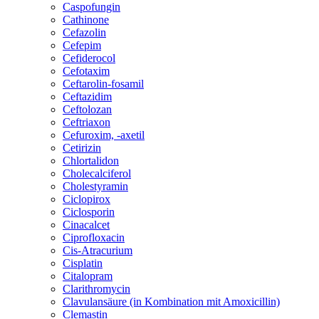
Caspofungin
Cathinone
Cefazolin
Cefepim
Cefiderocol
Cefotaxim
Ceftarolin-fosamil
Ceftazidim
Ceftolozan
Ceftriaxon
Cefuroxim, -axetil
Cetirizin
Chlortalidon
Cholecalciferol
Cholestyramin
Ciclopirox
Ciclosporin
Cinacalcet
Ciprofloxacin
Cis-Atracurium
Cisplatin
Citalopram
Clarithromycin
Clavulansäure (in Kombination mit Amoxicillin)
Clemastin