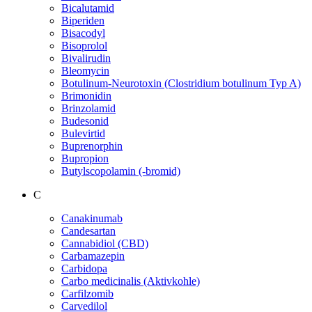
Bicalutamid
Biperiden
Bisacodyl
Bisoprolol
Bivalirudin
Bleomycin
Botulinum-Neurotoxin (Clostridium botulinum Typ A)
Brimonidin
Brinzolamid
Budesonid
Bulevirtid
Buprenorphin
Bupropion
Butylscopolamin (-bromid)
C
Canakinumab
Candesartan
Cannabidiol (CBD)
Carbamazepin
Carbidopa
Carbo medicinalis (Aktivkohle)
Carfilzomib
Carvedilol