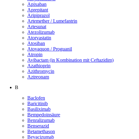
Apixaban
Aprepitant
Aripiprazol
Artemether / Lumefantrin
Artesunat
Atezolizumab
Atorvastatin
Atosiban
Atovaquon / Proguanil
Atropin
Avibactam (in Kombination mit Ceftazidim)
Azathioprin
Azithromycin
Aztreonam
B
Baclofen
Baricitinib
Basiliximab
Bempedoinsäure
Benralizumab
Benserazid
Betamethason
Bevacizumab