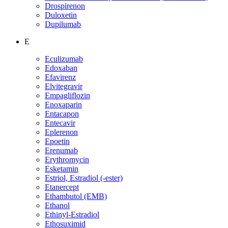
Drospirenon
Duloxetin
Dupilumab
E
Eculizumab
Edoxaban
Efavirenz
Elvitegravir
Empagliflozin
Enoxaparin
Entacapon
Entecavir
Eplerenon
Epoetin
Erenumab
Erythromycin
Esketamin
Estriol, Estradiol (-ester)
Etanercept
Ethambutol (EMB)
Ethanol
Ethinyl-Estradiol
Ethosuximid