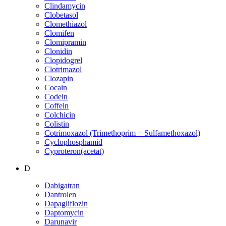
Clindamycin
Clobetasol
Clomethiazol
Clomifen
Clomipramin
Clonidin
Clopidogrel
Clotrimazol
Clozapin
Cocain
Codein
Coffein
Colchicin
Colistin
Cotrimoxazol (Trimethoprim + Sulfamethoxazol)
Cyclophosphamid
Cyproteron(acetat)
D
Dabigatran
Dantrolen
Dapagliflozin
Daptomycin
Darunavir