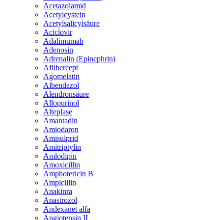
Acetazolamid
Acetylcystein
Acetylsalicylsäure
Aciclovir
Adalimumab
Adenosin
Adrenalin (Epinephrin)
Aflibercept
Agomelatin
Albendazol
Alendronsäure
Allopurinol
Alteplase
Amantadin
Amiodaron
Amisulprid
Amitriptylin
Amlodipin
Amoxicillin
Amphotericin B
Ampicillin
Anakinra
Anastrozol
Andexanet alfa
Angiotensin II