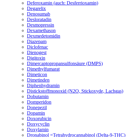
Deferoxamin (auch: Desferrioxamin)
Degarelix
Denosumab
Desloratadin
Desmopressin
Dexamethason
Dexmedetomidin
Diazepam
Diclofenac
Dienogest
Digitoxin
Dimercaptopropansulfonsäure (DMPS)
Dimethylfumarat
Dimeticon
Dimetinden
Diphenhydramin
Distickstoffmonoxid (N2O, Stickoxyde, Lachgas)
Dobutamin
Domperidon
Donepezil
Dopamin
Doxorubicin
Doxycyclin
Doxylamin
Dronabinol =Tetrahydrocannabinol (Delta-9-THC)