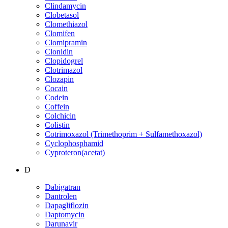
Clindamycin
Clobetasol
Clomethiazol
Clomifen
Clomipramin
Clonidin
Clopidogrel
Clotrimazol
Clozapin
Cocain
Codein
Coffein
Colchicin
Colistin
Cotrimoxazol (Trimethoprim + Sulfamethoxazol)
Cyclophosphamid
Cyproteron(acetat)
D
Dabigatran
Dantrolen
Dapagliflozin
Daptomycin
Darunavir