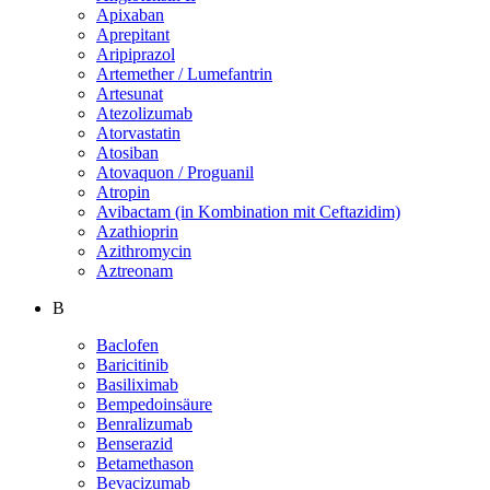
Apixaban
Aprepitant
Aripiprazol
Artemether / Lumefantrin
Artesunat
Atezolizumab
Atorvastatin
Atosiban
Atovaquon / Proguanil
Atropin
Avibactam (in Kombination mit Ceftazidim)
Azathioprin
Azithromycin
Aztreonam
B
Baclofen
Baricitinib
Basiliximab
Bempedoinsäure
Benralizumab
Benserazid
Betamethason
Bevacizumab