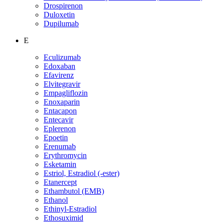
Drospirenon
Duloxetin
Dupilumab
E
Eculizumab
Edoxaban
Efavirenz
Elvitegravir
Empagliflozin
Enoxaparin
Entacapon
Entecavir
Eplerenon
Epoetin
Erenumab
Erythromycin
Esketamin
Estriol, Estradiol (-ester)
Etanercept
Ethambutol (EMB)
Ethanol
Ethinyl-Estradiol
Ethosuximid