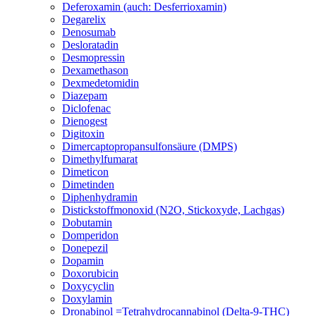
Deferoxamin (auch: Desferrioxamin)
Degarelix
Denosumab
Desloratadin
Desmopressin
Dexamethason
Dexmedetomidin
Diazepam
Diclofenac
Dienogest
Digitoxin
Dimercaptopropansulfonsäure (DMPS)
Dimethylfumarat
Dimeticon
Dimetinden
Diphenhydramin
Distickstoffmonoxid (N2O, Stickoxyde, Lachgas)
Dobutamin
Domperidon
Donepezil
Dopamin
Doxorubicin
Doxycyclin
Doxylamin
Dronabinol =Tetrahydrocannabinol (Delta-9-THC)