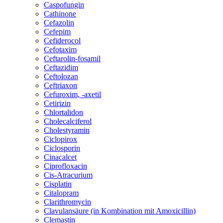
Caspofungin
Cathinone
Cefazolin
Cefepim
Cefiderocol
Cefotaxim
Ceftarolin-fosamil
Ceftazidim
Ceftolozan
Ceftriaxon
Cefuroxim, -axetil
Cetirizin
Chlortalidon
Cholecalciferol
Cholestyramin
Ciclopirox
Ciclosporin
Cinacalcet
Ciprofloxacin
Cis-Atracurium
Cisplatin
Citalopram
Clarithromycin
Clavulansäure (in Kombination mit Amoxicillin)
Clemastin