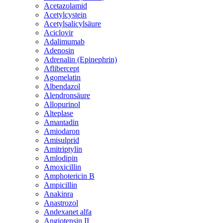
Acetazolamid
Acetylcystein
Acetylsalicylsäure
Aciclovir
Adalimumab
Adenosin
Adrenalin (Epinephrin)
Aflibercept
Agomelatin
Albendazol
Alendronsäure
Allopurinol
Alteplase
Amantadin
Amiodaron
Amisulprid
Amitriptylin
Amlodipin
Amoxicillin
Amphotericin B
Ampicillin
Anakinra
Anastrozol
Andexanet alfa
Angiotensin II