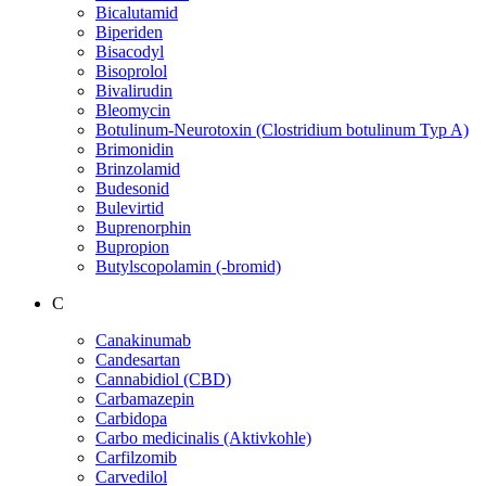
Bicalutamid
Biperiden
Bisacodyl
Bisoprolol
Bivalirudin
Bleomycin
Botulinum-Neurotoxin (Clostridium botulinum Typ A)
Brimonidin
Brinzolamid
Budesonid
Bulevirtid
Buprenorphin
Bupropion
Butylscopolamin (-bromid)
C
Canakinumab
Candesartan
Cannabidiol (CBD)
Carbamazepin
Carbidopa
Carbo medicinalis (Aktivkohle)
Carfilzomib
Carvedilol