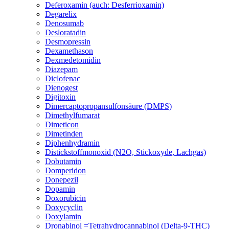
Deferoxamin (auch: Desferrioxamin)
Degarelix
Denosumab
Desloratadin
Desmopressin
Dexamethason
Dexmedetomidin
Diazepam
Diclofenac
Dienogest
Digitoxin
Dimercaptopropansulfonsäure (DMPS)
Dimethylfumarat
Dimeticon
Dimetinden
Diphenhydramin
Distickstoffmonoxid (N2O, Stickoxyde, Lachgas)
Dobutamin
Domperidon
Donepezil
Dopamin
Doxorubicin
Doxycyclin
Doxylamin
Dronabinol =Tetrahydrocannabinol (Delta-9-THC)