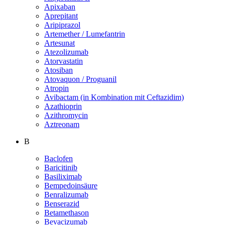
Apixaban
Aprepitant
Aripiprazol
Artemether / Lumefantrin
Artesunat
Atezolizumab
Atorvastatin
Atosiban
Atovaquon / Proguanil
Atropin
Avibactam (in Kombination mit Ceftazidim)
Azathioprin
Azithromycin
Aztreonam
B
Baclofen
Baricitinib
Basiliximab
Bempedoinsäure
Benralizumab
Benserazid
Betamethason
Bevacizumab