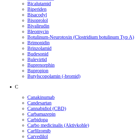
Bicalutamid
Biperiden
Bisacodyl
Bisoprolol
Bivalirudin
Bleomycin
Botulinum-Neurotoxin (Clostridium botulinum Typ A)
Brimonidin
Brinzolamid
Budesonid
Bulevirtid
Buprenorphin
Bupropion
Butylscopolamin (-bromid)
C
Canakinumab
Candesartan
Cannabidiol (CBD)
Carbamazepin
Carbidopa
Carbo medicinalis (Aktivkohle)
Carfilzomib
Carvedilol