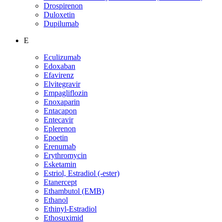
Drospirenon
Duloxetin
Dupilumab
E
Eculizumab
Edoxaban
Efavirenz
Elvitegravir
Empagliflozin
Enoxaparin
Entacapon
Entecavir
Eplerenon
Epoetin
Erenumab
Erythromycin
Esketamin
Estriol, Estradiol (-ester)
Etanercept
Ethambutol (EMB)
Ethanol
Ethinyl-Estradiol
Ethosuximid