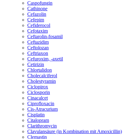
Caspofungin
Cathinone
Cefazolin
Cefepim
Cefiderocol
Cefotaxim
Ceftarolin-fosamil
Ceftazidim
Ceftolozan
Ceftriaxon
Cefuroxim, -axetil
Cetirizin
Chlortalidon
Cholecalciferol
Cholestyramin
Ciclopirox
Ciclosporin
Cinacalcet
Ciprofloxacin
Cis-Atracurium
Cisplatin
Citalopram
Clarithromycin
Clavulansäure (in Kombination mit Amoxicillin)
Clemastin