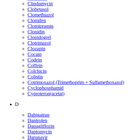
Clindamycin
Clobetasol
Clomethiazol
Clomifen
Clomipramin
Clonidin
Clopidogrel
Clotrimazol
Clozapin
Cocain
Codein
Coffein
Colchicin
Colistin
Cotrimoxazol (Trimethoprim + Sulfamethoxazol)
Cyclophosphamid
Cyproteron(acetat)
D
Dabigatran
Dantrolen
Dapagliflozin
Daptomycin
Darunavir