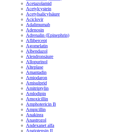
Acetazolamid
Acetylcystein
Acetylsalicylsäure
Aciclovir
Adalimumab
Adenosin
Adrenalin (Epinephrin)
Aflibercept
Agomelatin
Albendazol
Alendronsäure
Allopurinol
Alteplase
Amantadin
Amiodaron
Amisulprid
Amitriptylin
Amlodipin
Amoxicillin
Amphotericin B
Ampicillin
Anakinra
Anastrozol
Andexanet alfa
Angiotensin II