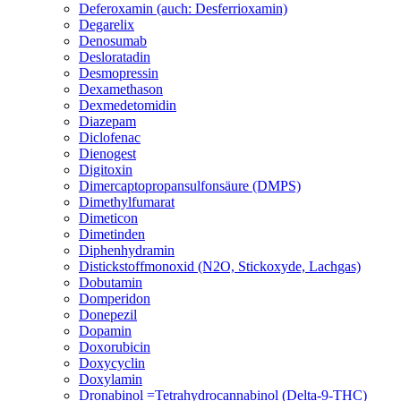
Deferoxamin (auch: Desferrioxamin)
Degarelix
Denosumab
Desloratadin
Desmopressin
Dexamethason
Dexmedetomidin
Diazepam
Diclofenac
Dienogest
Digitoxin
Dimercaptopropansulfonsäure (DMPS)
Dimethylfumarat
Dimeticon
Dimetinden
Diphenhydramin
Distickstoffmonoxid (N2O, Stickoxyde, Lachgas)
Dobutamin
Domperidon
Donepezil
Dopamin
Doxorubicin
Doxycyclin
Doxylamin
Dronabinol =Tetrahydrocannabinol (Delta-9-THC)