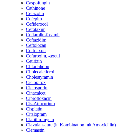
Caspofungin
Cathinone
Cefazolin
Cefepim
Cefiderocol
Cefotaxim
Ceftarolin-fosamil
Ceftazidim
Ceftolozan
Ceftriaxon
Cefuroxim, -axetil
Cetirizin
Chlortalidon
Cholecalciferol
Cholestyramin
Ciclopirox
Ciclosporin
Cinacalcet
Ciprofloxacin
Cis-Atracurium
Cisplatin
Citalopram
Clarithromycin
Clavulansäure (in Kombination mit Amoxicillin)
Clemastin