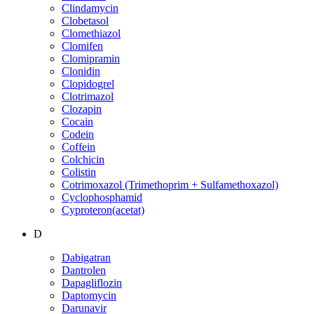
Clindamycin
Clobetasol
Clomethiazol
Clomifen
Clomipramin
Clonidin
Clopidogrel
Clotrimazol
Clozapin
Cocain
Codein
Coffein
Colchicin
Colistin
Cotrimoxazol (Trimethoprim + Sulfamethoxazol)
Cyclophosphamid
Cyproteron(acetat)
D
Dabigatran
Dantrolen
Dapagliflozin
Daptomycin
Darunavir