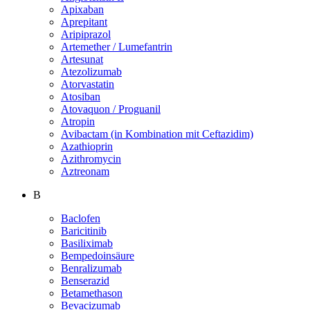
Apixaban
Aprepitant
Aripiprazol
Artemether / Lumefantrin
Artesunat
Atezolizumab
Atorvastatin
Atosiban
Atovaquon / Proguanil
Atropin
Avibactam (in Kombination mit Ceftazidim)
Azathioprin
Azithromycin
Aztreonam
B
Baclofen
Baricitinib
Basiliximab
Bempedoinsäure
Benralizumab
Benserazid
Betamethason
Bevacizumab