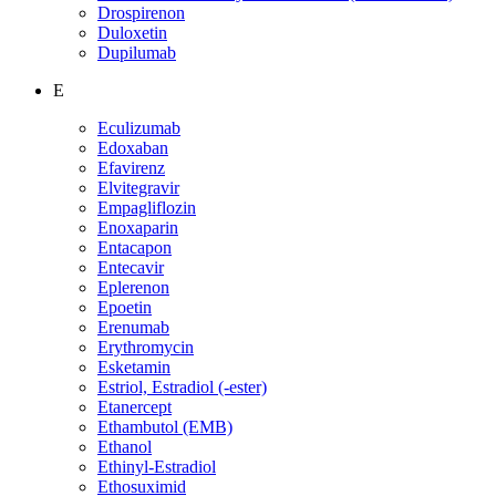
Drospirenon
Duloxetin
Dupilumab
E
Eculizumab
Edoxaban
Efavirenz
Elvitegravir
Empagliflozin
Enoxaparin
Entacapon
Entecavir
Eplerenon
Epoetin
Erenumab
Erythromycin
Esketamin
Estriol, Estradiol (-ester)
Etanercept
Ethambutol (EMB)
Ethanol
Ethinyl-Estradiol
Ethosuximid