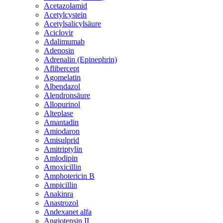
Acetazolamid
Acetylcystein
Acetylsalicylsäure
Aciclovir
Adalimumab
Adenosin
Adrenalin (Epinephrin)
Aflibercept
Agomelatin
Albendazol
Alendronsäure
Allopurinol
Alteplase
Amantadin
Amiodaron
Amisulprid
Amitriptylin
Amlodipin
Amoxicillin
Amphotericin B
Ampicillin
Anakinra
Anastrozol
Andexanet alfa
Angiotensin II