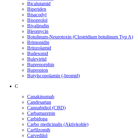
Bicalutamid
Biperiden
Bisacodyl
Bisoprolol
Bivalirudin
Bleomycin
Botulinum-Neurotoxin (Clostridium botulinum Typ A)
Brimonidin
Brinzolamid
Budesonid
Bulevirtid
Buprenorphin
Bupropion
Butylscopolamin (-bromid)
C
Canakinumab
Candesartan
Cannabidiol (CBD)
Carbamazepin
Carbidopa
Carbo medicinalis (Aktivkohle)
Carfilzomib
Carvedilol