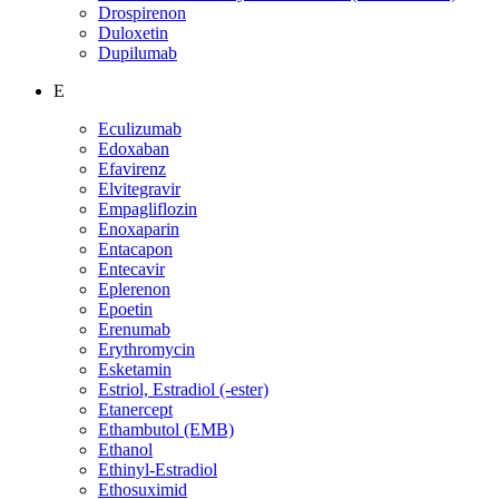
Drospirenon
Duloxetin
Dupilumab
E
Eculizumab
Edoxaban
Efavirenz
Elvitegravir
Empagliflozin
Enoxaparin
Entacapon
Entecavir
Eplerenon
Epoetin
Erenumab
Erythromycin
Esketamin
Estriol, Estradiol (-ester)
Etanercept
Ethambutol (EMB)
Ethanol
Ethinyl-Estradiol
Ethosuximid