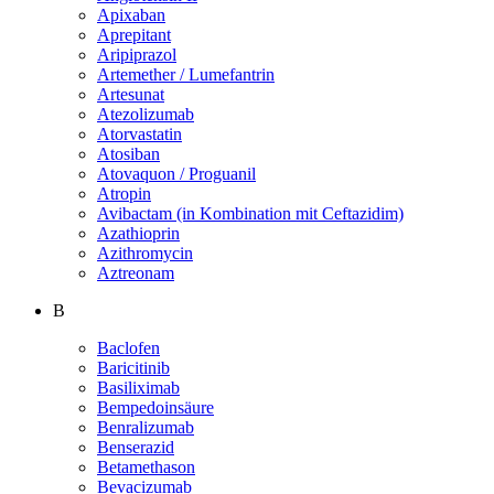
Apixaban
Aprepitant
Aripiprazol
Artemether / Lumefantrin
Artesunat
Atezolizumab
Atorvastatin
Atosiban
Atovaquon / Proguanil
Atropin
Avibactam (in Kombination mit Ceftazidim)
Azathioprin
Azithromycin
Aztreonam
B
Baclofen
Baricitinib
Basiliximab
Bempedoinsäure
Benralizumab
Benserazid
Betamethason
Bevacizumab