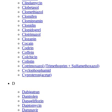
Clindamycin
Clobetasol
Clomethiazol
Clomifen
Clomipramin
Clonidin
Clopidogrel
Clotrimazol
Clozapin
Cocain
Codein
Coffein
Colchicin
Colistin
Cotrimoxazol (Trimethoprim + Sulfamethoxazol)
Cyclophosphamid
Cyproteron(acetat)
D
Dabigatran
Dantrolen
Dapagliflozin
Daptomycin
Darunavir