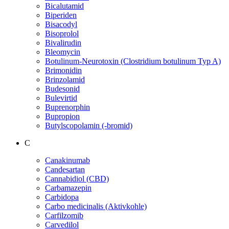
Bicalutamid
Biperiden
Bisacodyl
Bisoprolol
Bivalirudin
Bleomycin
Botulinum-Neurotoxin (Clostridium botulinum Typ A)
Brimonidin
Brinzolamid
Budesonid
Bulevirtid
Buprenorphin
Bupropion
Butylscopolamin (-bromid)
C
Canakinumab
Candesartan
Cannabidiol (CBD)
Carbamazepin
Carbidopa
Carbo medicinalis (Aktivkohle)
Carfilzomib
Carvedilol