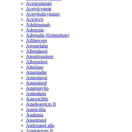
Acetazolamid
Acetylcystein
Acetylsalicylsäure
Aciclovir
Adalimumab
Adenosin
Adrenalin (Epinephrin)
Aflibercept
Agomelatin
Albendazol
Alendronsäure
Allopurinol
Alteplase
Amantadin
Amiodaron
Amisulprid
Amitriptylin
Amlodipin
Amoxicillin
Amphotericin B
Ampicillin
Anakinra
Anastrozol
Andexanet alfa
Angiotensin II