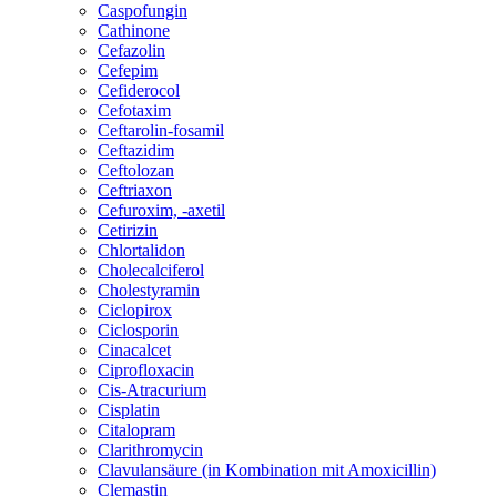
Caspofungin
Cathinone
Cefazolin
Cefepim
Cefiderocol
Cefotaxim
Ceftarolin-fosamil
Ceftazidim
Ceftolozan
Ceftriaxon
Cefuroxim, -axetil
Cetirizin
Chlortalidon
Cholecalciferol
Cholestyramin
Ciclopirox
Ciclosporin
Cinacalcet
Ciprofloxacin
Cis-Atracurium
Cisplatin
Citalopram
Clarithromycin
Clavulansäure (in Kombination mit Amoxicillin)
Clemastin