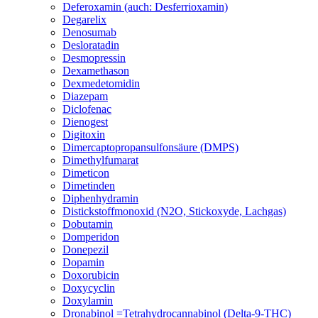
Deferoxamin (auch: Desferrioxamin)
Degarelix
Denosumab
Desloratadin
Desmopressin
Dexamethason
Dexmedetomidin
Diazepam
Diclofenac
Dienogest
Digitoxin
Dimercaptopropansulfonsäure (DMPS)
Dimethylfumarat
Dimeticon
Dimetinden
Diphenhydramin
Distickstoffmonoxid (N2O, Stickoxyde, Lachgas)
Dobutamin
Domperidon
Donepezil
Dopamin
Doxorubicin
Doxycyclin
Doxylamin
Dronabinol =Tetrahydrocannabinol (Delta-9-THC)