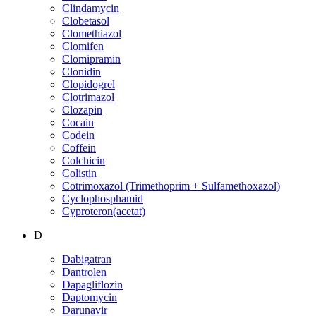
Clindamycin
Clobetasol
Clomethiazol
Clomifen
Clomipramin
Clonidin
Clopidogrel
Clotrimazol
Clozapin
Cocain
Codein
Coffein
Colchicin
Colistin
Cotrimoxazol (Trimethoprim + Sulfamethoxazol)
Cyclophosphamid
Cyproteron(acetat)
D
Dabigatran
Dantrolen
Dapagliflozin
Daptomycin
Darunavir