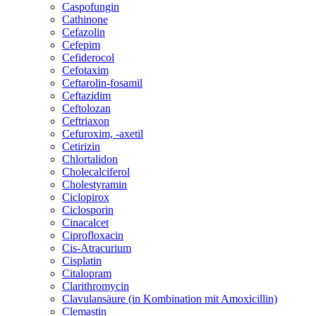
Caspofungin
Cathinone
Cefazolin
Cefepim
Cefiderocol
Cefotaxim
Ceftarolin-fosamil
Ceftazidim
Ceftolozan
Ceftriaxon
Cefuroxim, -axetil
Cetirizin
Chlortalidon
Cholecalciferol
Cholestyramin
Ciclopirox
Ciclosporin
Cinacalcet
Ciprofloxacin
Cis-Atracurium
Cisplatin
Citalopram
Clarithromycin
Clavulansäure (in Kombination mit Amoxicillin)
Clemastin