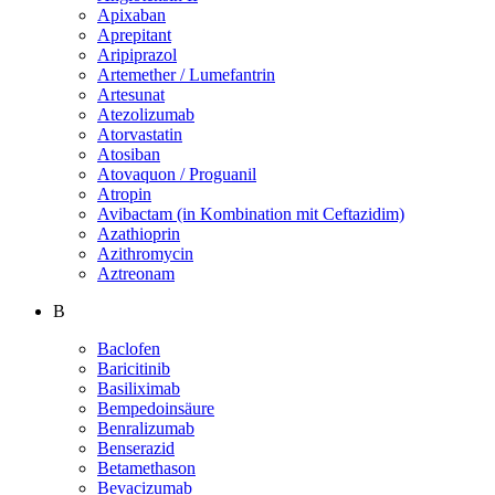
Apixaban
Aprepitant
Aripiprazol
Artemether / Lumefantrin
Artesunat
Atezolizumab
Atorvastatin
Atosiban
Atovaquon / Proguanil
Atropin
Avibactam (in Kombination mit Ceftazidim)
Azathioprin
Azithromycin
Aztreonam
B
Baclofen
Baricitinib
Basiliximab
Bempedoinsäure
Benralizumab
Benserazid
Betamethason
Bevacizumab