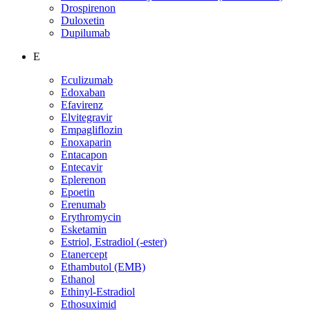
Drospirenon
Duloxetin
Dupilumab
E
Eculizumab
Edoxaban
Efavirenz
Elvitegravir
Empagliflozin
Enoxaparin
Entacapon
Entecavir
Eplerenon
Epoetin
Erenumab
Erythromycin
Esketamin
Estriol, Estradiol (-ester)
Etanercept
Ethambutol (EMB)
Ethanol
Ethinyl-Estradiol
Ethosuximid