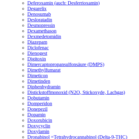
Deferoxamin (auch: Desferrioxamin)
Degarelix
Denosumab
Desloratadin
Desmopressin
Dexamethason
Dexmedetomidin
Diazepam
Diclofenac
Dienogest
Digitoxin
Dimercaptopropansulfonsäure (DMPS)
Dimethylfumarat
Dimeticon
Dimetinden
Diphenhydramin
Distickstoffmonoxid (N2O, Stickoxyde, Lachgas)
Dobutamin
Domperidon
Donepezil
Dopamin
Doxorubicin
Doxycyclin
Doxylamin
Dronabinol =Tetrahydrocannabinol (Delta-9-THC)