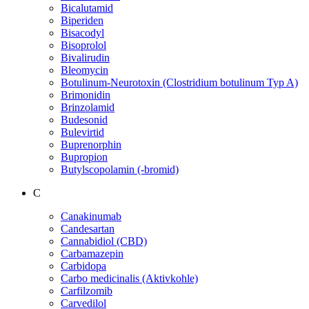
Bicalutamid
Biperiden
Bisacodyl
Bisoprolol
Bivalirudin
Bleomycin
Botulinum-Neurotoxin (Clostridium botulinum Typ A)
Brimonidin
Brinzolamid
Budesonid
Bulevirtid
Buprenorphin
Bupropion
Butylscopolamin (-bromid)
C
Canakinumab
Candesartan
Cannabidiol (CBD)
Carbamazepin
Carbidopa
Carbo medicinalis (Aktivkohle)
Carfilzomib
Carvedilol