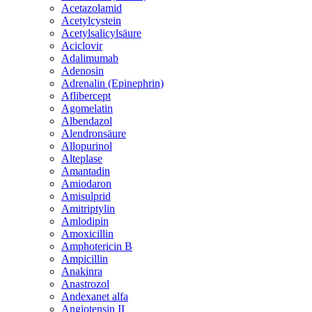
Acetazolamid
Acetylcystein
Acetylsalicylsäure
Aciclovir
Adalimumab
Adenosin
Adrenalin (Epinephrin)
Aflibercept
Agomelatin
Albendazol
Alendronsäure
Allopurinol
Alteplase
Amantadin
Amiodaron
Amisulprid
Amitriptylin
Amlodipin
Amoxicillin
Amphotericin B
Ampicillin
Anakinra
Anastrozol
Andexanet alfa
Angiotensin II