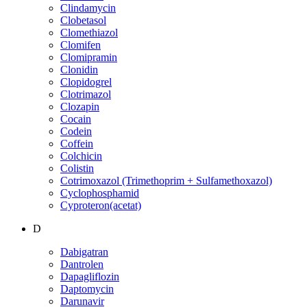
Clindamycin
Clobetasol
Clomethiazol
Clomifen
Clomipramin
Clonidin
Clopidogrel
Clotrimazol
Clozapin
Cocain
Codein
Coffein
Colchicin
Colistin
Cotrimoxazol (Trimethoprim + Sulfamethoxazol)
Cyclophosphamid
Cyproteron(acetat)
D
Dabigatran
Dantrolen
Dapagliflozin
Daptomycin
Darunavir