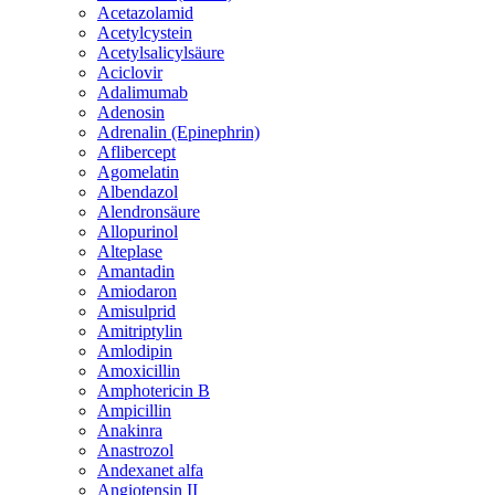
Acetazolamid
Acetylcystein
Acetylsalicylsäure
Aciclovir
Adalimumab
Adenosin
Adrenalin (Epinephrin)
Aflibercept
Agomelatin
Albendazol
Alendronsäure
Allopurinol
Alteplase
Amantadin
Amiodaron
Amisulprid
Amitriptylin
Amlodipin
Amoxicillin
Amphotericin B
Ampicillin
Anakinra
Anastrozol
Andexanet alfa
Angiotensin II