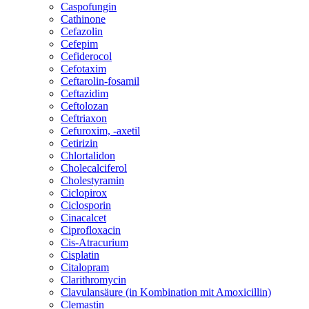
Caspofungin
Cathinone
Cefazolin
Cefepim
Cefiderocol
Cefotaxim
Ceftarolin-fosamil
Ceftazidim
Ceftolozan
Ceftriaxon
Cefuroxim, -axetil
Cetirizin
Chlortalidon
Cholecalciferol
Cholestyramin
Ciclopirox
Ciclosporin
Cinacalcet
Ciprofloxacin
Cis-Atracurium
Cisplatin
Citalopram
Clarithromycin
Clavulansäure (in Kombination mit Amoxicillin)
Clemastin