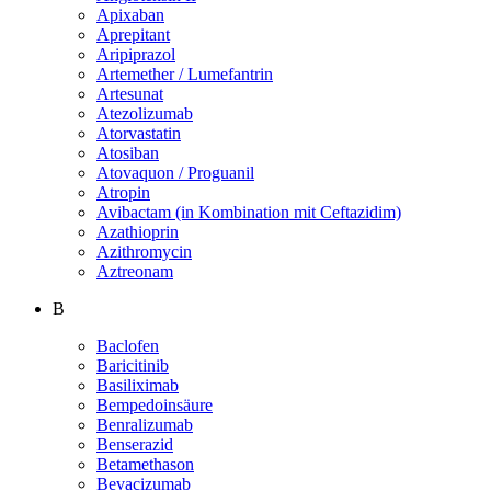
Apixaban
Aprepitant
Aripiprazol
Artemether / Lumefantrin
Artesunat
Atezolizumab
Atorvastatin
Atosiban
Atovaquon / Proguanil
Atropin
Avibactam (in Kombination mit Ceftazidim)
Azathioprin
Azithromycin
Aztreonam
B
Baclofen
Baricitinib
Basiliximab
Bempedoinsäure
Benralizumab
Benserazid
Betamethason
Bevacizumab