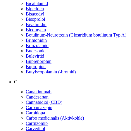
Bicalutamid
Biperiden
Bisacodyl
Bisoprolol
Bivalirudin
Bleomycin
Botulinum-Neurotoxin (Clostridium botulinum Typ A)
Brimonidin
Brinzolamid
Budesonid
Bulevirtid
Buprenorphin
Bupropion
Butylscopolamin (-bromid)
C
Canakinumab
Candesartan
Cannabidiol (CBD)
Carbamazepin
Carbidopa
Carbo medicinalis (Aktivkohle)
Carfilzomib
Carvedilol