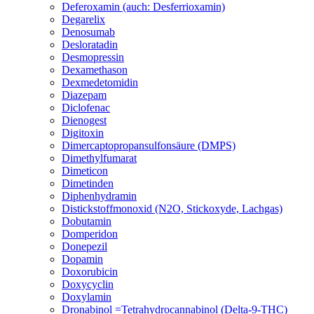
Deferoxamin (auch: Desferrioxamin)
Degarelix
Denosumab
Desloratadin
Desmopressin
Dexamethason
Dexmedetomidin
Diazepam
Diclofenac
Dienogest
Digitoxin
Dimercaptopropansulfonsäure (DMPS)
Dimethylfumarat
Dimeticon
Dimetinden
Diphenhydramin
Distickstoffmonoxid (N2O, Stickoxyde, Lachgas)
Dobutamin
Domperidon
Donepezil
Dopamin
Doxorubicin
Doxycyclin
Doxylamin
Dronabinol =Tetrahydrocannabinol (Delta-9-THC)