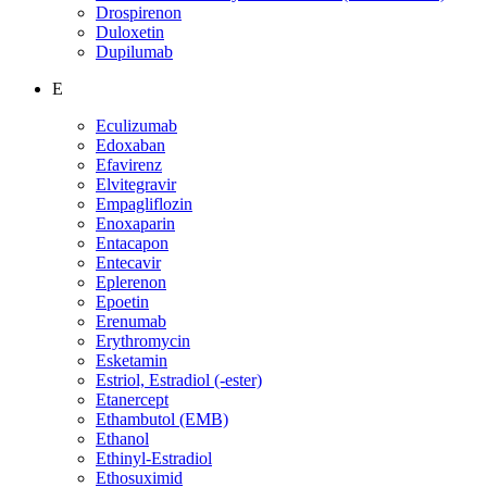
Drospirenon
Duloxetin
Dupilumab
E
Eculizumab
Edoxaban
Efavirenz
Elvitegravir
Empagliflozin
Enoxaparin
Entacapon
Entecavir
Eplerenon
Epoetin
Erenumab
Erythromycin
Esketamin
Estriol, Estradiol (-ester)
Etanercept
Ethambutol (EMB)
Ethanol
Ethinyl-Estradiol
Ethosuximid