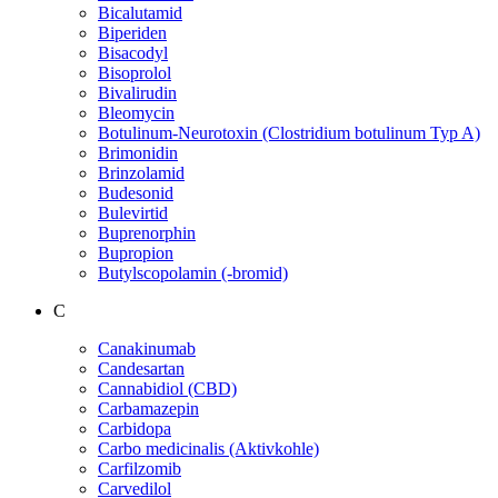
Bicalutamid
Biperiden
Bisacodyl
Bisoprolol
Bivalirudin
Bleomycin
Botulinum-Neurotoxin (Clostridium botulinum Typ A)
Brimonidin
Brinzolamid
Budesonid
Bulevirtid
Buprenorphin
Bupropion
Butylscopolamin (-bromid)
C
Canakinumab
Candesartan
Cannabidiol (CBD)
Carbamazepin
Carbidopa
Carbo medicinalis (Aktivkohle)
Carfilzomib
Carvedilol