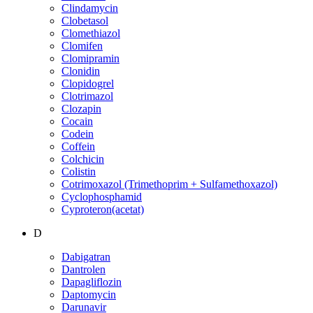
Clindamycin
Clobetasol
Clomethiazol
Clomifen
Clomipramin
Clonidin
Clopidogrel
Clotrimazol
Clozapin
Cocain
Codein
Coffein
Colchicin
Colistin
Cotrimoxazol (Trimethoprim + Sulfamethoxazol)
Cyclophosphamid
Cyproteron(acetat)
D
Dabigatran
Dantrolen
Dapagliflozin
Daptomycin
Darunavir