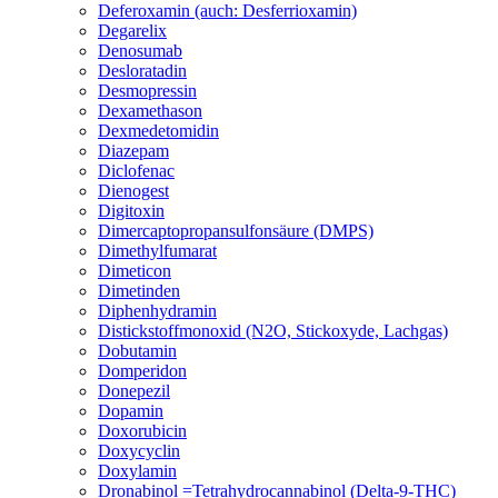
Deferoxamin (auch: Desferrioxamin)
Degarelix
Denosumab
Desloratadin
Desmopressin
Dexamethason
Dexmedetomidin
Diazepam
Diclofenac
Dienogest
Digitoxin
Dimercaptopropansulfonsäure (DMPS)
Dimethylfumarat
Dimeticon
Dimetinden
Diphenhydramin
Distickstoffmonoxid (N2O, Stickoxyde, Lachgas)
Dobutamin
Domperidon
Donepezil
Dopamin
Doxorubicin
Doxycyclin
Doxylamin
Dronabinol =Tetrahydrocannabinol (Delta-9-THC)