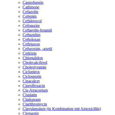
Caspofungin
Cathinone
Cefazolin
Cefepim
Cefiderocol
Cefotaxim
Ceftarolin-fosamil
Ceftazidim
Ceftolozan
Ceftriaxon
Cefuroxim, -axetil
Cetirizin
Chlortalidon
Cholecalciferol
Cholestyramin
Ciclopirox
Ciclosporin
Cinacalcet
Ciprofloxacin
Cis-Atracurium
Cisplatin
Citalopram
Clarithromycin
Clavulansäure (in Kombination mit Amoxicillin)
Clemastin