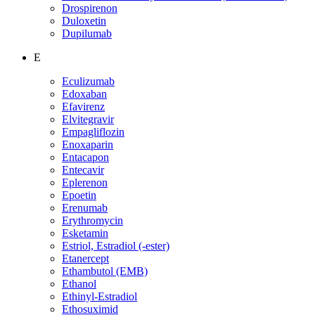
Drospirenon
Duloxetin
Dupilumab
E
Eculizumab
Edoxaban
Efavirenz
Elvitegravir
Empagliflozin
Enoxaparin
Entacapon
Entecavir
Eplerenon
Epoetin
Erenumab
Erythromycin
Esketamin
Estriol, Estradiol (-ester)
Etanercept
Ethambutol (EMB)
Ethanol
Ethinyl-Estradiol
Ethosuximid