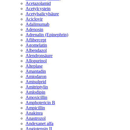
Acetazolamid
Acetylcystein
Acetylsalicylsäure
Aciclovir
Adalimumab
Adenosin
Adrenalin (Epinephrin)
Aflibercept
Agomelatin
Albendazol
Alendronsäure
Allopurinol
Alteplase
Amantadin
Amiodaron
Amisulprid
Amitriptylin
Amlodipin
Amoxicillin
Amphotericin B
Ampicillin
Anakinra
Anastrozol
Andexanet alfa
Angiotensin II