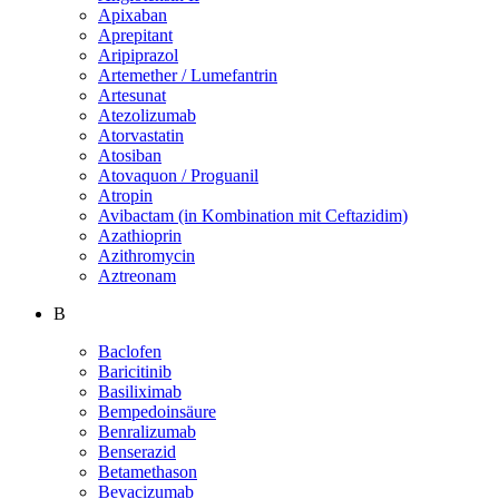
Apixaban
Aprepitant
Aripiprazol
Artemether / Lumefantrin
Artesunat
Atezolizumab
Atorvastatin
Atosiban
Atovaquon / Proguanil
Atropin
Avibactam (in Kombination mit Ceftazidim)
Azathioprin
Azithromycin
Aztreonam
B
Baclofen
Baricitinib
Basiliximab
Bempedoinsäure
Benralizumab
Benserazid
Betamethason
Bevacizumab