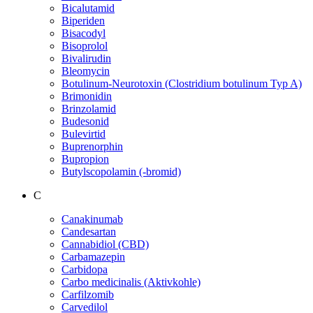
Bicalutamid
Biperiden
Bisacodyl
Bisoprolol
Bivalirudin
Bleomycin
Botulinum-Neurotoxin (Clostridium botulinum Typ A)
Brimonidin
Brinzolamid
Budesonid
Bulevirtid
Buprenorphin
Bupropion
Butylscopolamin (-bromid)
C
Canakinumab
Candesartan
Cannabidiol (CBD)
Carbamazepin
Carbidopa
Carbo medicinalis (Aktivkohle)
Carfilzomib
Carvedilol