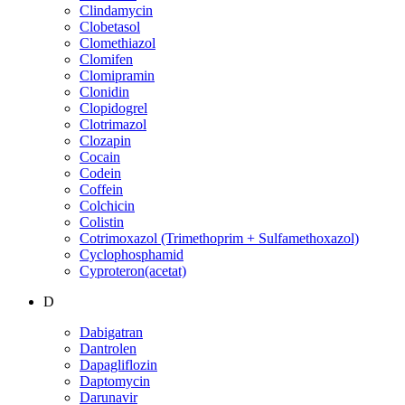
Clindamycin
Clobetasol
Clomethiazol
Clomifen
Clomipramin
Clonidin
Clopidogrel
Clotrimazol
Clozapin
Cocain
Codein
Coffein
Colchicin
Colistin
Cotrimoxazol (Trimethoprim + Sulfamethoxazol)
Cyclophosphamid
Cyproteron(acetat)
D
Dabigatran
Dantrolen
Dapagliflozin
Daptomycin
Darunavir