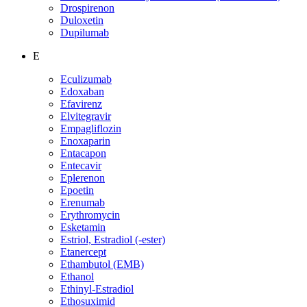
Drospirenon
Duloxetin
Dupilumab
E
Eculizumab
Edoxaban
Efavirenz
Elvitegravir
Empagliflozin
Enoxaparin
Entacapon
Entecavir
Eplerenon
Epoetin
Erenumab
Erythromycin
Esketamin
Estriol, Estradiol (-ester)
Etanercept
Ethambutol (EMB)
Ethanol
Ethinyl-Estradiol
Ethosuximid