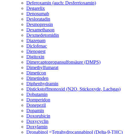
Deferoxamin (auch: Desferrioxamin)
Degarelix
Denosumab
Desloratadin
Desmopressin
Dexamethason
Dexmedetomidin
Diazepam
Diclofenac
Dienogest
Digitoxin
Dimercaptopropansulfonsäure (DMPS)
Dimethylfumarat
Dimeticon
Dimetinden
Diphenhydramin
Distickstoffmonoxid (N2O, Stickoxyde, Lachgas)
Dobutamin
Domperidon
Donepezil
Dopamin
Doxorubicin
Doxycyclin
Doxylamin
Dronabinol =Tetrahydrocannabinol (Delta-9-THC)