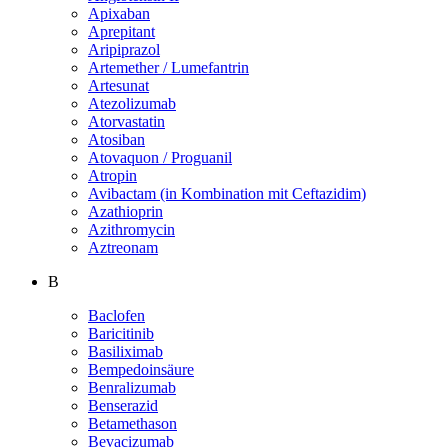
Apixaban
Aprepitant
Aripiprazol
Artemether / Lumefantrin
Artesunat
Atezolizumab
Atorvastatin
Atosiban
Atovaquon / Proguanil
Atropin
Avibactam (in Kombination mit Ceftazidim)
Azathioprin
Azithromycin
Aztreonam
B
Baclofen
Baricitinib
Basiliximab
Bempedoinsäure
Benralizumab
Benserazid
Betamethason
Bevacizumab