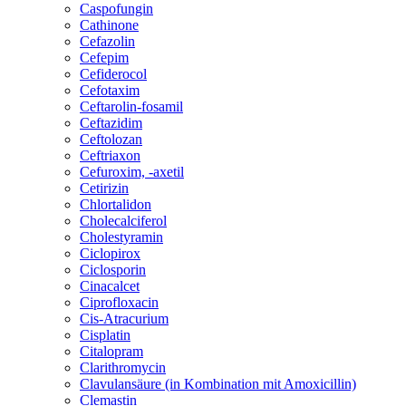
Caspofungin
Cathinone
Cefazolin
Cefepim
Cefiderocol
Cefotaxim
Ceftarolin-fosamil
Ceftazidim
Ceftolozan
Ceftriaxon
Cefuroxim, -axetil
Cetirizin
Chlortalidon
Cholecalciferol
Cholestyramin
Ciclopirox
Ciclosporin
Cinacalcet
Ciprofloxacin
Cis-Atracurium
Cisplatin
Citalopram
Clarithromycin
Clavulansäure (in Kombination mit Amoxicillin)
Clemastin