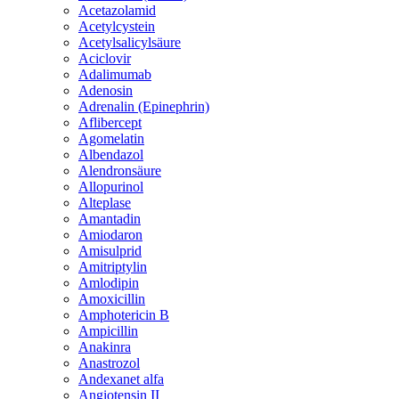
Acetazolamid
Acetylcystein
Acetylsalicylsäure
Aciclovir
Adalimumab
Adenosin
Adrenalin (Epinephrin)
Aflibercept
Agomelatin
Albendazol
Alendronsäure
Allopurinol
Alteplase
Amantadin
Amiodaron
Amisulprid
Amitriptylin
Amlodipin
Amoxicillin
Amphotericin B
Ampicillin
Anakinra
Anastrozol
Andexanet alfa
Angiotensin II