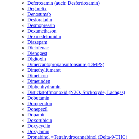
Deferoxamin (auch: Desferrioxamin)
Degarelix
Denosumab
Desloratadin
Desmopressin
Dexamethason
Dexmedetomidin
Diazepam
Diclofenac
Dienogest
Digitoxin
Dimercaptopropansulfonsäure (DMPS)
Dimethylfumarat
Dimeticon
Dimetinden
Diphenhydramin
Distickstoffmonoxid (N2O, Stickoxyde, Lachgas)
Dobutamin
Domperidon
Donepezil
Dopamin
Doxorubicin
Doxycyclin
Doxylamin
Dronabinol =Tetrahydrocannabinol (Delta-9-THC)