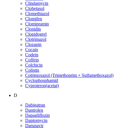
Clindamycin
Clobetasol
Clomethiazol
Clomifen
Clomipramin
Clonidin
Clopidogrel
Clotrimazol
Clozapin
Cocain
Codein
Coffein
Colchicin
Colistin
Cotrimoxazol (Trimethoprim + Sulfamethoxazol)
Cyclophosphamid
Cyproteron(acetat)
D
Dabigatran
Dantrolen
Dapagliflozin
Daptomycin
Darunavir