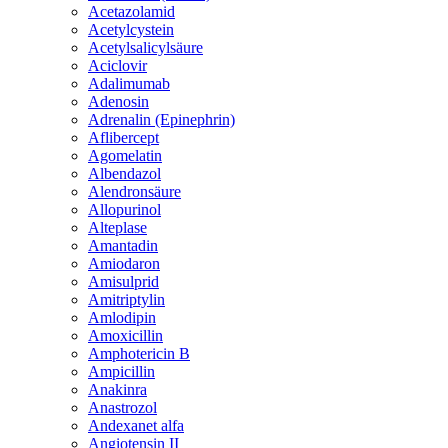
Acetazolamid
Acetylcystein
Acetylsalicylsäure
Aciclovir
Adalimumab
Adenosin
Adrenalin (Epinephrin)
Aflibercept
Agomelatin
Albendazol
Alendronsäure
Allopurinol
Alteplase
Amantadin
Amiodaron
Amisulprid
Amitriptylin
Amlodipin
Amoxicillin
Amphotericin B
Ampicillin
Anakinra
Anastrozol
Andexanet alfa
Angiotensin II