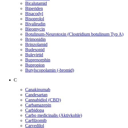
Bicalutamid
Biperiden
Bisacodyl
Bisoprolol
Bivalirudin
Bleomycin
Botulinum-Neurotoxin (Clostridium botulinum Typ A)
Brimonidin
Brinzolamid
Budesonid
Bulevirtid
Buprenorphin
Bupropion
Butylscopolamin (-bromid)
C
Canakinumab
Candesartan
Cannabidiol (CBD)
Carbamazepin
Carbidopa
Carbo medicinalis (Aktivkohle)
Carfilzomib
Carvedilol