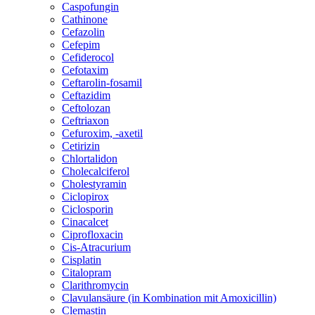
Caspofungin
Cathinone
Cefazolin
Cefepim
Cefiderocol
Cefotaxim
Ceftarolin-fosamil
Ceftazidim
Ceftolozan
Ceftriaxon
Cefuroxim, -axetil
Cetirizin
Chlortalidon
Cholecalciferol
Cholestyramin
Ciclopirox
Ciclosporin
Cinacalcet
Ciprofloxacin
Cis-Atracurium
Cisplatin
Citalopram
Clarithromycin
Clavulansäure (in Kombination mit Amoxicillin)
Clemastin