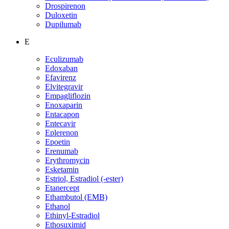
Drospirenon
Duloxetin
Dupilumab
E
Eculizumab
Edoxaban
Efavirenz
Elvitegravir
Empagliflozin
Enoxaparin
Entacapon
Entecavir
Eplerenon
Epoetin
Erenumab
Erythromycin
Esketamin
Estriol, Estradiol (-ester)
Etanercept
Ethambutol (EMB)
Ethanol
Ethinyl-Estradiol
Ethosuximid