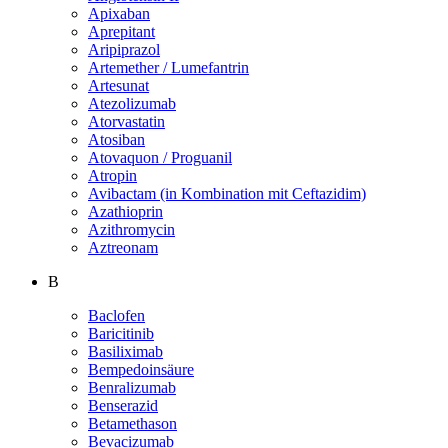
Apixaban
Aprepitant
Aripiprazol
Artemether / Lumefantrin
Artesunat
Atezolizumab
Atorvastatin
Atosiban
Atovaquon / Proguanil
Atropin
Avibactam (in Kombination mit Ceftazidim)
Azathioprin
Azithromycin
Aztreonam
B
Baclofen
Baricitinib
Basiliximab
Bempedoinsäure
Benralizumab
Benserazid
Betamethason
Bevacizumab