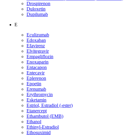
Drospirenon
Duloxetin
Dupilumab
E
Eculizumab
Edoxaban
Efavirenz
Elvitegravir
Empagliflozin
Enoxaparin
Entacapon
Entecavir
Eplerenon
Epoetin
Erenumab
Erythromycin
Esketamin
Estriol, Estradiol (-ester)
Etanercept
Ethambutol (EMB)
Ethanol
Ethinyl-Estradiol
Ethosuximid