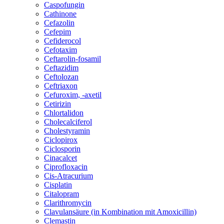
Caspofungin
Cathinone
Cefazolin
Cefepim
Cefiderocol
Cefotaxim
Ceftarolin-fosamil
Ceftazidim
Ceftolozan
Ceftriaxon
Cefuroxim, -axetil
Cetirizin
Chlortalidon
Cholecalciferol
Cholestyramin
Ciclopirox
Ciclosporin
Cinacalcet
Ciprofloxacin
Cis-Atracurium
Cisplatin
Citalopram
Clarithromycin
Clavulansäure (in Kombination mit Amoxicillin)
Clemastin