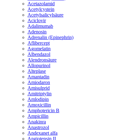
Acetazolamid
Acetylcystein
Acetylsalicylsäure
Aciclovir
Adalimumab
Adenosin
Adrenalin (Epinephrin)
Aflibercept
Agomelatin
Albendazol
Alendronsäure
Allopurinol
Alteplase
Amantadin
Amiodaron
Amisulprid
Amitriptylin
Amlodipin
Amoxicillin
Amphotericin B
Ampicillin
Anakinra
Anastrozol
Andexanet alfa
Angiotensin II