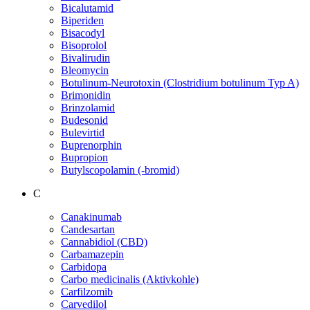
Bicalutamid
Biperiden
Bisacodyl
Bisoprolol
Bivalirudin
Bleomycin
Botulinum-Neurotoxin (Clostridium botulinum Typ A)
Brimonidin
Brinzolamid
Budesonid
Bulevirtid
Buprenorphin
Bupropion
Butylscopolamin (-bromid)
C
Canakinumab
Candesartan
Cannabidiol (CBD)
Carbamazepin
Carbidopa
Carbo medicinalis (Aktivkohle)
Carfilzomib
Carvedilol