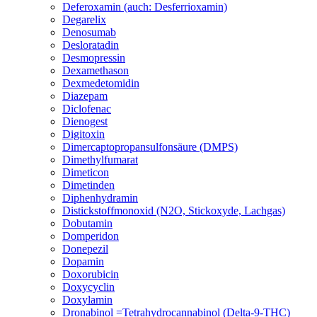
Deferoxamin (auch: Desferrioxamin)
Degarelix
Denosumab
Desloratadin
Desmopressin
Dexamethason
Dexmedetomidin
Diazepam
Diclofenac
Dienogest
Digitoxin
Dimercaptopropansulfonsäure (DMPS)
Dimethylfumarat
Dimeticon
Dimetinden
Diphenhydramin
Distickstoffmonoxid (N2O, Stickoxyde, Lachgas)
Dobutamin
Domperidon
Donepezil
Dopamin
Doxorubicin
Doxycyclin
Doxylamin
Dronabinol =Tetrahydrocannabinol (Delta-9-THC)