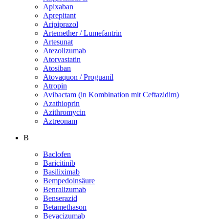
Apixaban
Aprepitant
Aripiprazol
Artemether / Lumefantrin
Artesunat
Atezolizumab
Atorvastatin
Atosiban
Atovaquon / Proguanil
Atropin
Avibactam (in Kombination mit Ceftazidim)
Azathioprin
Azithromycin
Aztreonam
B
Baclofen
Baricitinib
Basiliximab
Bempedoinsäure
Benralizumab
Benserazid
Betamethason
Bevacizumab