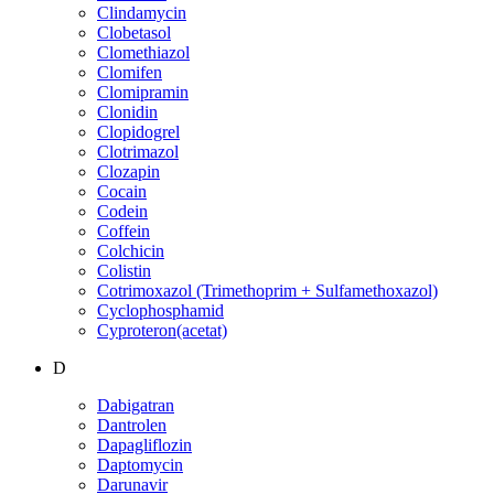
Clindamycin
Clobetasol
Clomethiazol
Clomifen
Clomipramin
Clonidin
Clopidogrel
Clotrimazol
Clozapin
Cocain
Codein
Coffein
Colchicin
Colistin
Cotrimoxazol (Trimethoprim + Sulfamethoxazol)
Cyclophosphamid
Cyproteron(acetat)
D
Dabigatran
Dantrolen
Dapagliflozin
Daptomycin
Darunavir