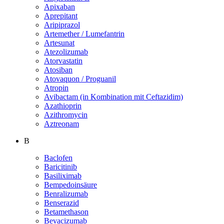
Apixaban
Aprepitant
Aripiprazol
Artemether / Lumefantrin
Artesunat
Atezolizumab
Atorvastatin
Atosiban
Atovaquon / Proguanil
Atropin
Avibactam (in Kombination mit Ceftazidim)
Azathioprin
Azithromycin
Aztreonam
B
Baclofen
Baricitinib
Basiliximab
Bempedoinsäure
Benralizumab
Benserazid
Betamethason
Bevacizumab