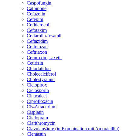
Caspofungin
Cathinone
Cefazolin
Cefepim
Cefiderocol
Cefotaxim
Ceftarolin-fosamil
Ceftazidim
Ceftolozan
Ceftriaxon
Cefuroxim, -axetil
Cetirizin
Chlortalidon
Cholecalciferol
Cholestyramin
Ciclopirox
Ciclosporin
Cinacalcet
Ciprofloxacin
Cis-Atracurium
Cisplatin
Citalopram
Clarithromycin
Clavulansäure (in Kombination mit Amoxicillin)
Clemastin