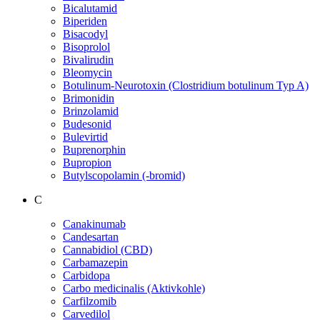
Bicalutamid
Biperiden
Bisacodyl
Bisoprolol
Bivalirudin
Bleomycin
Botulinum-Neurotoxin (Clostridium botulinum Typ A)
Brimonidin
Brinzolamid
Budesonid
Bulevirtid
Buprenorphin
Bupropion
Butylscopolamin (-bromid)
C
Canakinumab
Candesartan
Cannabidiol (CBD)
Carbamazepin
Carbidopa
Carbo medicinalis (Aktivkohle)
Carfilzomib
Carvedilol