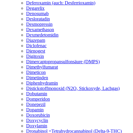
Deferoxamin (auch: Desferrioxamin)
Degarelix
Denosumab
Desloratadin
Desmopressin
Dexamethason
Dexmedetomidin
Diazepam
Diclofenac
Dienogest
Digitoxin
Dimercaptopropansulfonsäure (DMPS)
Dimethylfumarat
Dimeticon
Dimetinden
Diphenhydramin
Distickstoffmonoxid (N2O, Stickoxyde, Lachgas)
Dobutamin
Domperidon
Donepezil
Dopamin
Doxorubicin
Doxycyclin
Doxylamin
Dronabinol =Tetrahydrocannabinol (Delta-9-THC)