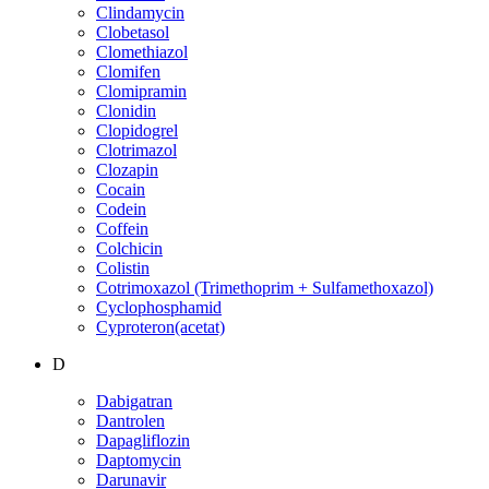
Clindamycin
Clobetasol
Clomethiazol
Clomifen
Clomipramin
Clonidin
Clopidogrel
Clotrimazol
Clozapin
Cocain
Codein
Coffein
Colchicin
Colistin
Cotrimoxazol (Trimethoprim + Sulfamethoxazol)
Cyclophosphamid
Cyproteron(acetat)
D
Dabigatran
Dantrolen
Dapagliflozin
Daptomycin
Darunavir