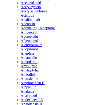
Acetazolamid
Acetylcystein
Acetylsalicylsäure
Aciclovir
Adalimumab
Adenosin
Adrenalin (Epinephrin)
Aflibercept
Agomelatin
Albendazol
Alendronsäure
Allopurinol
Alteplase
Amantadin
Amiodaron
Amisulprid
Amitriptylin
Amlodipin
Amoxicillin
Amphotericin B
Ampicillin
Anakinra
Anastrozol
Andexanet alfa
Angiotensin II