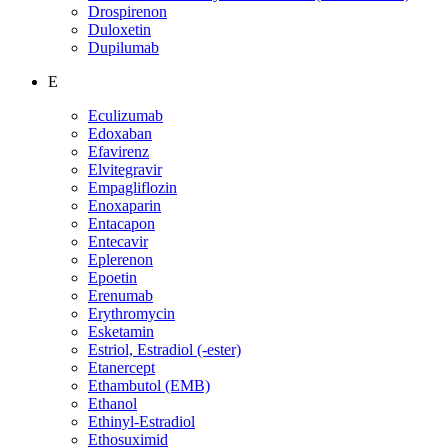
Drospirenon
Duloxetin
Dupilumab
E
Eculizumab
Edoxaban
Efavirenz
Elvitegravir
Empagliflozin
Enoxaparin
Entacapon
Entecavir
Eplerenon
Epoetin
Erenumab
Erythromycin
Esketamin
Estriol, Estradiol (-ester)
Etanercept
Ethambutol (EMB)
Ethanol
Ethinyl-Estradiol
Ethosuximid