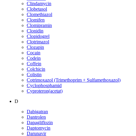
Clindamycin
Clobetasol
Clomethiazol
Clomifen
Clomipramin
Clonidin
Clopidogrel
Clotrimazol
Clozapin
Cocain
Codein
Coffein
Colchicin
Colistin
Cotrimoxazol (Trimethoprim + Sulfamethoxazol)
Cyclophosphamid
Cyproteron(acetat)
D
Dabigatran
Dantrolen
Dapagliflozin
Daptomycin
Darunavir