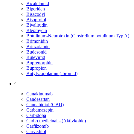
Bicalutamid
Biperiden
Bisacodyl
Bisoprolol
Bivalirudin
Bleomycin
Botulinum-Neurotoxin (Clostridium botulinum Typ A)
Brimonidin
Brinzolamid
Budesonid
Bulevirtid
Buprenorphin
Bupropion
Butylscopolamin (-bromid)
C
Canakinumab
Candesartan
Cannabidiol (CBD)
Carbamazepin
Carbidopa
Carbo medicinalis (Aktivkohle)
Carfilzomib
Carvedilol