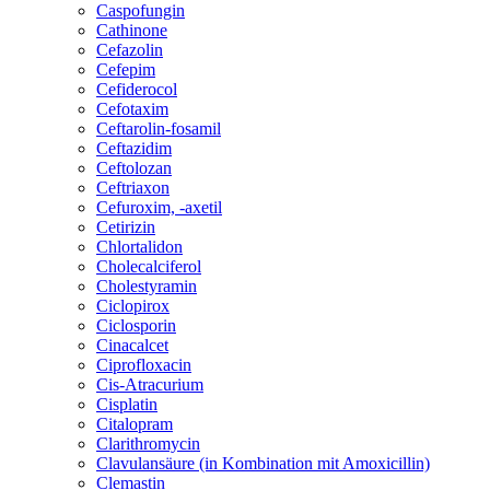
Caspofungin
Cathinone
Cefazolin
Cefepim
Cefiderocol
Cefotaxim
Ceftarolin-fosamil
Ceftazidim
Ceftolozan
Ceftriaxon
Cefuroxim, -axetil
Cetirizin
Chlortalidon
Cholecalciferol
Cholestyramin
Ciclopirox
Ciclosporin
Cinacalcet
Ciprofloxacin
Cis-Atracurium
Cisplatin
Citalopram
Clarithromycin
Clavulansäure (in Kombination mit Amoxicillin)
Clemastin