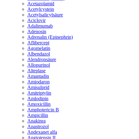
Acetazolamid
Acetylcystein
Acetylsalicylsäure
Aciclovir
Adalimumab
Adenosin
Adrenalin (Epinephrin)
Aflibercept
Agomelatin
Albendazol
Alendronsäure
Allopurinol
Alteplase
Amantadin
Amiodaron
Amisulprid
Amitriptylin
Amlodipin
Amoxicillin
Amphotericin B
Ampicillin
Anakinra
Anastrozol
Andexanet alfa
Angiotensin II