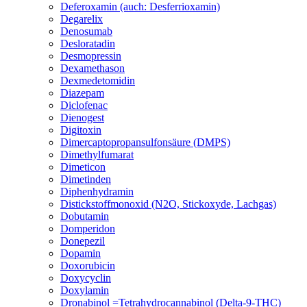
Deferoxamin (auch: Desferrioxamin)
Degarelix
Denosumab
Desloratadin
Desmopressin
Dexamethason
Dexmedetomidin
Diazepam
Diclofenac
Dienogest
Digitoxin
Dimercaptopropansulfonsäure (DMPS)
Dimethylfumarat
Dimeticon
Dimetinden
Diphenhydramin
Distickstoffmonoxid (N2O, Stickoxyde, Lachgas)
Dobutamin
Domperidon
Donepezil
Dopamin
Doxorubicin
Doxycyclin
Doxylamin
Dronabinol =Tetrahydrocannabinol (Delta-9-THC)