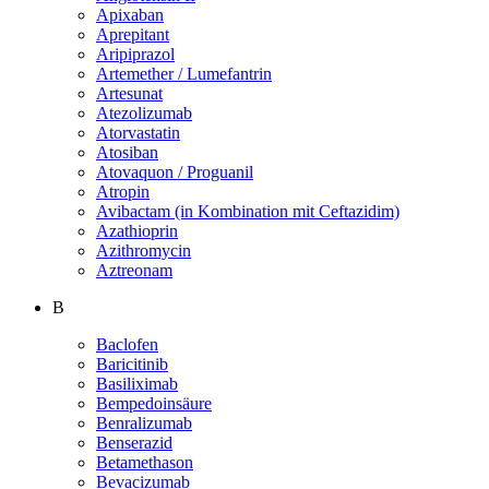
Apixaban
Aprepitant
Aripiprazol
Artemether / Lumefantrin
Artesunat
Atezolizumab
Atorvastatin
Atosiban
Atovaquon / Proguanil
Atropin
Avibactam (in Kombination mit Ceftazidim)
Azathioprin
Azithromycin
Aztreonam
B
Baclofen
Baricitinib
Basiliximab
Bempedoinsäure
Benralizumab
Benserazid
Betamethason
Bevacizumab