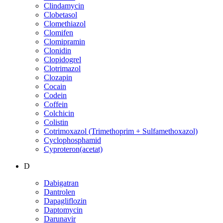
Clindamycin
Clobetasol
Clomethiazol
Clomifen
Clomipramin
Clonidin
Clopidogrel
Clotrimazol
Clozapin
Cocain
Codein
Coffein
Colchicin
Colistin
Cotrimoxazol (Trimethoprim + Sulfamethoxazol)
Cyclophosphamid
Cyproteron(acetat)
D
Dabigatran
Dantrolen
Dapagliflozin
Daptomycin
Darunavir