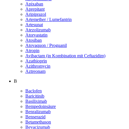
Apixaban
Aprepitant
Aripiprazol
Artemether / Lumefantrin
Artesunat
Atezolizumab
Atorvastatin
Atosiban
Atovaquon / Proguanil
Atropin
Avibactam (in Kombination mit Ceftazidim)
Azathioprin
Azithromycin
Aztreonam
B
Baclofen
Baricitinib
Basiliximab
Bempedoinsäure
Benralizumab
Benserazid
Betamethason
Bevacizumab