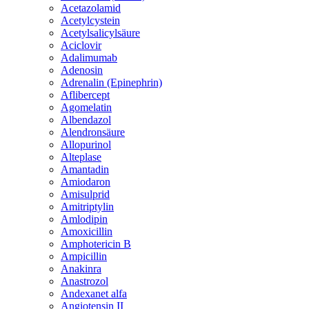
Acetazolamid
Acetylcystein
Acetylsalicylsäure
Aciclovir
Adalimumab
Adenosin
Adrenalin (Epinephrin)
Aflibercept
Agomelatin
Albendazol
Alendronsäure
Allopurinol
Alteplase
Amantadin
Amiodaron
Amisulprid
Amitriptylin
Amlodipin
Amoxicillin
Amphotericin B
Ampicillin
Anakinra
Anastrozol
Andexanet alfa
Angiotensin II