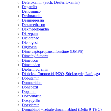
Deferoxamin (auch: Desferrioxamin)
Degarelix
Denosumab
Desloratadin
Desmopressin
Dexamethason
Dexmedetomidin
Diazepam
Diclofenac
Dienogest
Digitoxin
Dimercaptopropansulfonsäure (DMPS)
Dimethylfumarat
Dimeticon
Dimetinden
Diphenhydramin
Distickstoffmonoxid (N2O, Stickoxyde, Lachgas)
Dobutamin
Domperidon
Donepezil
Dopamin
Doxorubicin
Doxycyclin
Doxylamin
Dronabinol =Tetrahydrocannabinol (Delta-9-THC)