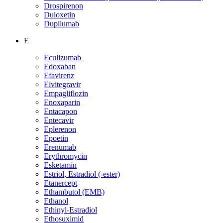
Drospirenon
Duloxetin
Dupilumab
E
Eculizumab
Edoxaban
Efavirenz
Elvitegravir
Empagliflozin
Enoxaparin
Entacapon
Entecavir
Eplerenon
Epoetin
Erenumab
Erythromycin
Esketamin
Estriol, Estradiol (-ester)
Etanercept
Ethambutol (EMB)
Ethanol
Ethinyl-Estradiol
Ethosuximid