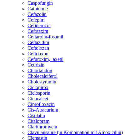
Caspofungin
Cathinone
Cefazolin
Cefepim
Cefiderocol
Cefotaxim
Ceftarolin-fosamil
Ceftazidim
Ceftolozan
Ceftriaxon
Cefuroxim, -axetil
Cetirizin
Chlortalidon
Cholecalciferol
Cholestyramin
Ciclopirox
Ciclosporin
Cinacalcet
Ciprofloxacin
Cis-Atracurium
Cisplatin
Citalopram
Clarithromycin
Clavulansäure (in Kombination mit Amoxicillin)
Clemastin