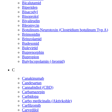
Bicalutamid
Biperiden
Bisacodyl
Bisoprolol
Bivalirudin
Bleomycin
Botulinum-Neurotoxin (Clostridium botulinum Typ A)
Brimonidin
Brinzolamid
Budesonid
Bulevirtid
Buprenorphin
Bupropion
Butylscopolamin (-bromid)
C
Canakinumab
Candesartan
Cannabidiol (CBD)
Carbamazepin
Carbidopa
Carbo medicinalis (Aktivkohle)
Carfilzomib
Carvedilol