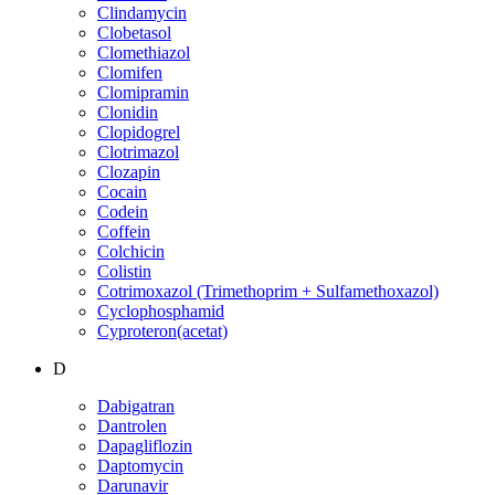
Clindamycin
Clobetasol
Clomethiazol
Clomifen
Clomipramin
Clonidin
Clopidogrel
Clotrimazol
Clozapin
Cocain
Codein
Coffein
Colchicin
Colistin
Cotrimoxazol (Trimethoprim + Sulfamethoxazol)
Cyclophosphamid
Cyproteron(acetat)
D
Dabigatran
Dantrolen
Dapagliflozin
Daptomycin
Darunavir