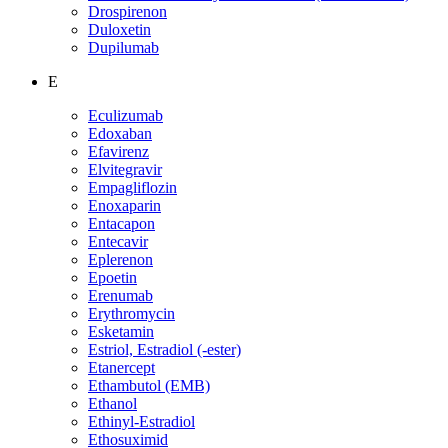
Drospirenon
Duloxetin
Dupilumab
E
Eculizumab
Edoxaban
Efavirenz
Elvitegravir
Empagliflozin
Enoxaparin
Entacapon
Entecavir
Eplerenon
Epoetin
Erenumab
Erythromycin
Esketamin
Estriol, Estradiol (-ester)
Etanercept
Ethambutol (EMB)
Ethanol
Ethinyl-Estradiol
Ethosuximid