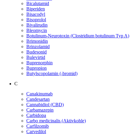
Bicalutamid
Biperiden
Bisacodyl
Bisoprolol
Bivalirudin
Bleomycin
Botulinum-Neurotoxin (Clostridium botulinum Typ A)
Brimonidin
Brinzolamid
Budesonid
Bulevirtid
Buprenorphin
Bupropion
Butylscopolamin (-bromid)
C
Canakinumab
Candesartan
Cannabidiol (CBD)
Carbamazepin
Carbidopa
Carbo medicinalis (Aktivkohle)
Carfilzomib
Carvedilol