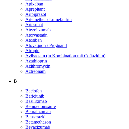
Apixaban
Aprepitant
Aripiprazol
Artemether / Lumefantrin
Artesunat
Atezolizumab
Atorvastatin
Atosiban
Atovaquon / Proguanil
Atropin
Avibactam (in Kombination mit Ceftazidim)
Azathioprin
Azithromycin
Aztreonam
B
Baclofen
Baricitinib
Basiliximab
Bempedoinsäure
Benralizumab
Benserazid
Betamethason
Bevacizumab