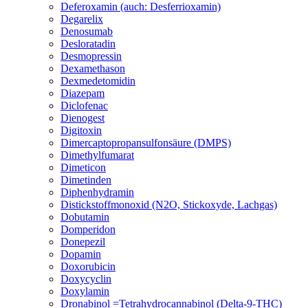
Deferoxamin (auch: Desferrioxamin)
Degarelix
Denosumab
Desloratadin
Desmopressin
Dexamethason
Dexmedetomidin
Diazepam
Diclofenac
Dienogest
Digitoxin
Dimercaptopropansulfonsäure (DMPS)
Dimethylfumarat
Dimeticon
Dimetinden
Diphenhydramin
Distickstoffmonoxid (N2O, Stickoxyde, Lachgas)
Dobutamin
Domperidon
Donepezil
Dopamin
Doxorubicin
Doxycyclin
Doxylamin
Dronabinol =Tetrahydrocannabinol (Delta-9-THC)