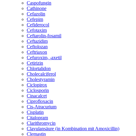
Caspofungin
Cathinone
Cefazolin
Cefepim
Cefiderocol
Cefotaxim
Ceftarolin-fosamil
Ceftazidim
Ceftolozan
Ceftriaxon
Cefuroxim, -axetil
Cetirizin
Chlortalidon
Cholecalciferol
Cholestyramin
Ciclopirox
Ciclosporin
Cinacalcet
Ciprofloxacin
Cis-Atracurium
Cisplatin
Citalopram
Clarithromycin
Clavulansäure (in Kombination mit Amoxicillin)
Clemastin