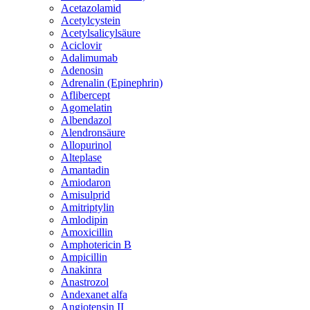
Acetazolamid
Acetylcystein
Acetylsalicylsäure
Aciclovir
Adalimumab
Adenosin
Adrenalin (Epinephrin)
Aflibercept
Agomelatin
Albendazol
Alendronsäure
Allopurinol
Alteplase
Amantadin
Amiodaron
Amisulprid
Amitriptylin
Amlodipin
Amoxicillin
Amphotericin B
Ampicillin
Anakinra
Anastrozol
Andexanet alfa
Angiotensin II