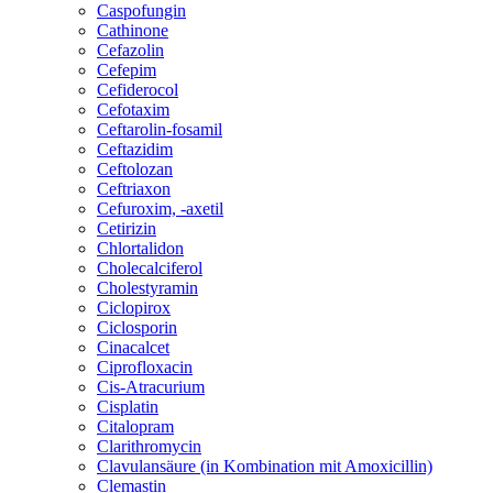
Caspofungin
Cathinone
Cefazolin
Cefepim
Cefiderocol
Cefotaxim
Ceftarolin-fosamil
Ceftazidim
Ceftolozan
Ceftriaxon
Cefuroxim, -axetil
Cetirizin
Chlortalidon
Cholecalciferol
Cholestyramin
Ciclopirox
Ciclosporin
Cinacalcet
Ciprofloxacin
Cis-Atracurium
Cisplatin
Citalopram
Clarithromycin
Clavulansäure (in Kombination mit Amoxicillin)
Clemastin