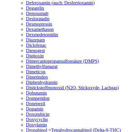
Deferoxamin (auch: Desferrioxamin)
Degarelix
Denosumab
Desloratadin
Desmopressin
Dexamethason
Dexmedetomidin
Diazepam
Diclofenac
Dienogest
Digitoxin
Dimercaptopropansulfonsäure (DMPS)
Dimethylfumarat
Dimeticon
Dimetinden
Diphenhydramin
Distickstoffmonoxid (N2O, Stickoxyde, Lachgas)
Dobutamin
Domperidon
Donepezil
Dopamin
Doxorubicin
Doxycyclin
Doxylamin
Dronabinol =Tetrahydrocannabinol (Delta-9-THC)