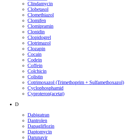
Clindamycin
Clobetasol
Clomethiazol
Clomifen
Clomipramin
Clonidin
Clopidogrel
Clotrimazol
Clozapin
Cocain
Codein
Coffein
Colchicin
Colistin
Cotrimoxazol (Trimethoprim + Sulfamethoxazol)
Cyclophosphamid
Cyproteron(acetat)
D
Dabigatran
Dantrolen
Dapagliflozin
Daptomycin
Darunavir