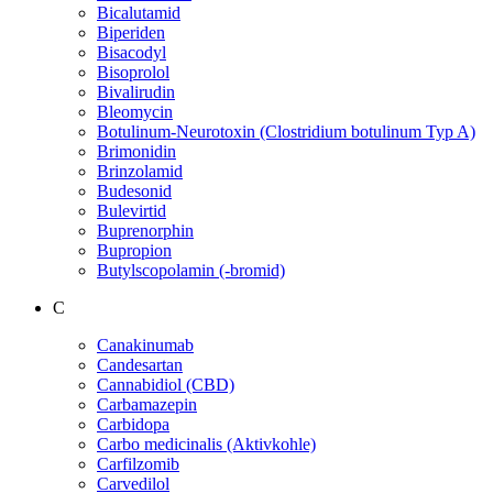
Bicalutamid
Biperiden
Bisacodyl
Bisoprolol
Bivalirudin
Bleomycin
Botulinum-Neurotoxin (Clostridium botulinum Typ A)
Brimonidin
Brinzolamid
Budesonid
Bulevirtid
Buprenorphin
Bupropion
Butylscopolamin (-bromid)
C
Canakinumab
Candesartan
Cannabidiol (CBD)
Carbamazepin
Carbidopa
Carbo medicinalis (Aktivkohle)
Carfilzomib
Carvedilol