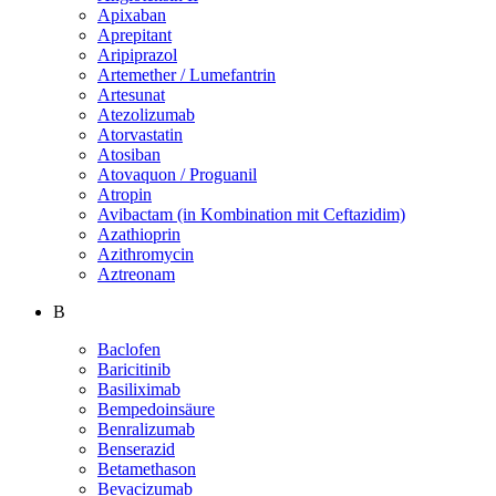
Apixaban
Aprepitant
Aripiprazol
Artemether / Lumefantrin
Artesunat
Atezolizumab
Atorvastatin
Atosiban
Atovaquon / Proguanil
Atropin
Avibactam (in Kombination mit Ceftazidim)
Azathioprin
Azithromycin
Aztreonam
B
Baclofen
Baricitinib
Basiliximab
Bempedoinsäure
Benralizumab
Benserazid
Betamethason
Bevacizumab