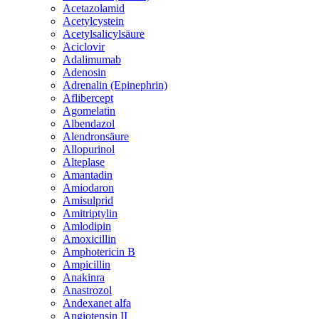
Acetazolamid
Acetylcystein
Acetylsalicylsäure
Aciclovir
Adalimumab
Adenosin
Adrenalin (Epinephrin)
Aflibercept
Agomelatin
Albendazol
Alendronsäure
Allopurinol
Alteplase
Amantadin
Amiodaron
Amisulprid
Amitriptylin
Amlodipin
Amoxicillin
Amphotericin B
Ampicillin
Anakinra
Anastrozol
Andexanet alfa
Angiotensin II