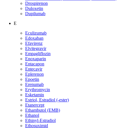
Drospirenon
Duloxetin
Dupilumab
E
Eculizumab
Edoxaban
Efavirenz
Elvitegravir
Empagliflozin
Enoxaparin
Entacapon
Entecavir
Eplerenon
Epoetin
Erenumab
Erythromycin
Esketamin
Estriol, Estradiol (-ester)
Etanercept
Ethambutol (EMB)
Ethanol
Ethinyl-Estradiol
Ethosuximid